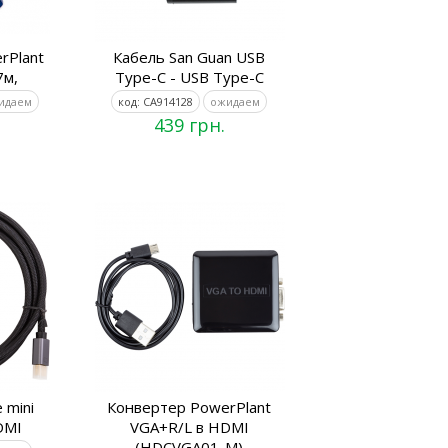
rPlant
Кабель San Guan USB
7м,
Type-C - USB Type-C
идаем
код: CA914128
ожидаем
439 грн.
 mini
Конвертер PowerPlant
DMI
VGA+R/L в HDMI
(HDCVGA01-M)