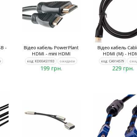
B -
Відео кабель PowerPlant
Відео кабель Cabl
HDMI - mini HDMI
HDMI (M) - HDM
м
код: KD00AS1193
ожидаем
код: CA914579
ожи
199 грн.
229 грн.