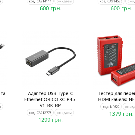
м
код: CA914111
ожидаем
код: CA914586
ожи
600 грн.
600 грн.
рта
Адаптер USB Type-C
Тестер для пере
K
Ethernet ORICO XC-R45-
HDMI кабелю NF
V1-BK-BP
м
код: NF622
ожид
1379 грн.
код: CA912773
ожидаем
1299 грн.