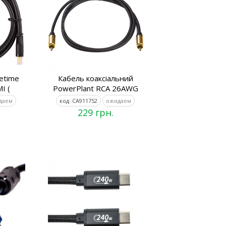
etime
Кабель коаксіальний
I (
PowerPlant RCA 26AWG
даем
код: CA911752
ожидаем
229 грн.