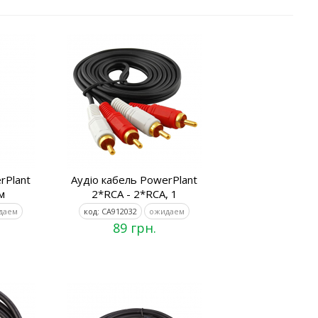
rPlant
Аудіо кабель PowerPlant
мм
2*RCA - 2*RCA, 1
даем
код: CA912032
ожидаем
89 грн.