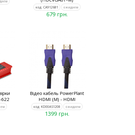
даем
код: CA912681
ожидаем
679 грн.
вірки
Відео кабель PowerPlant
-622
HDMI (M) - HDMI
аем
код: KD00AS1208
ожидаем
1399 грн.