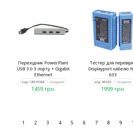
Перехідник PowerPlant
Тестер для перевір
USB 3.0 3 порту + Gigabit
Displayport кабелю N
Ethernet
633
код: CA910564
ожидаем
код: NF633
ожидаем
1459 грн.
1999 грн.
1
2
3
4
5
6
7
8
9