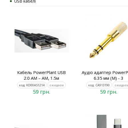
USB кабелі
Кабель PowerPlant USB
Аудіо адаптер PowerP
2.0 AM – AM, 1.5м
6.35 мм (M) - 3
код: KD00AS1214
ожидаем
код: CA913190
ожидае
59 грн.
59 грн.