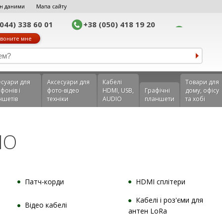
н даними
Мапа сайту
(044) 338 60 01
+38 (050) 418 19 20
воните мне
еcуари для
Аксесуари для
Кабелі
Товари для
фонів і
фото-відео
HDMI, USB,
Графічні
дому, офісу
ншетів
техніки
AUDIO
планшети
та хобі
IO
Патч-корди
HDMI сплітери
Кабелі і роз'єми для
Відео кабелі
антен LoRa