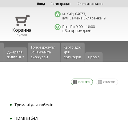
Вход
Регистрация
Система заказов
м. Київ, 04073,
вул. Семена Скляренка, 9
Пн—Пт: 9:00—18:00
Корзина
Сб--Нд: Вихідний
пустая
Точки доступу
Картриджі
Джерела
LoRaWAN та
для
живлення
аксесуари
принтерів
Промо
плитка
список
Тримачі для кабелів
HDMI кабелі