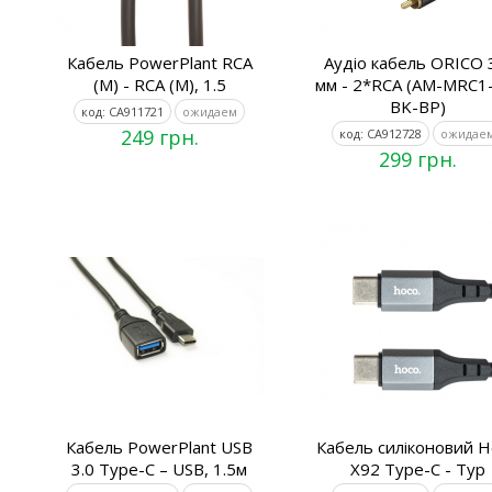
Кабель PowerPlant RCA
Аудіо кабель ORICO 
(M) - RCA (M), 1.5
мм - 2*RCA (AM-MRC1
BK-BP)
код: CA911721
ожидаем
249 грн.
код: CA912728
ожидае
299 грн.
Кабель PowerPlant USB
Кабель силіконовий H
3.0 Type-C – USB, 1.5м
X92 Type-C - Typ