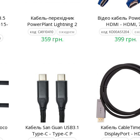
3.5
Кабель-перехідник
Відео кабель Powe
-15-
PowerPlant Lightning 2
HDMI - HDMI, 
код: CA910410
ожидаем
код: KD00AS1204
ож
359 грн.
399 грн.
м
oco
Кабель San Guan USB3.1
Кабель CableTime
Type-C - Type-C P
DisplayPort - H