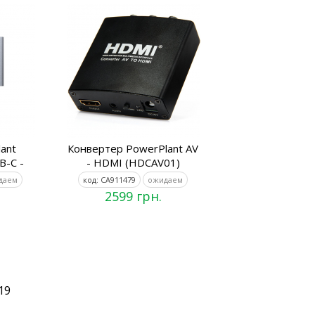
ant
Конвертер PowerPlant AV
B-C -
- HDMI (HDCAV01)
даем
код: CA911479
ожидаем
2599 грн.
19