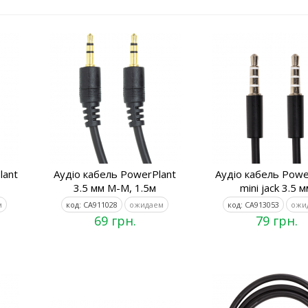
lant
Аудіо кабель PowerPlant
Аудіо кабель Powe
3.5 мм M-M, 1.5м
mini jack 3.5 
м
код: CA911028
ожидаем
код: CA913053
ожи
69 грн.
79 грн.