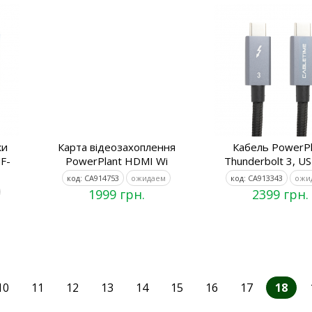
ки
Карта відеозахоплення
Кабель PowerPl
F-
PowerPlant HDMI Wi
Thunderbolt 3, US
код: CA914753
ожидаем
код: CA913343
ожи
1999 грн.
2399 грн.
10
11
12
13
14
15
16
17
18