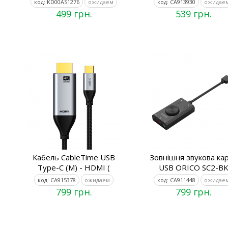
код: KD00AS1276
ожидаем
код: CA913930
ожидае
499 грн.
539 грн.
Кабель CableTime USB
Зовнiшня звукова ка
Type-C (M) - HDMI (
USB ORICO SC2-B
код: CA915378
ожидаем
код: CA911448
ожидае
799 грн.
799 грн.