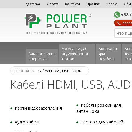
Доставка
Оплата
Контакти
Про нас
Сервіс
Обмі
+38 
перез
Аксесуари для
Аксесуари
Акс
Альтернативна
акумуляторної
для
теле
енергетика
техніки
ноутбуків
пла
Главная
›
Кабелі HDMI, USB, AUDIO
Кабелі HDMI, USB, AUD
Кабелі і роз'єми для
Карти відеозахоплення
антен LoRa
Аудіо кабелі
Тестери для кабелей