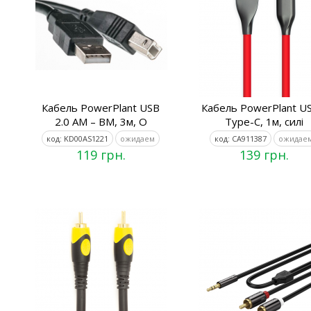
Кабель PowerPlant USB
Кабель PowerPlant US
2.0 AM – BM, 3м, O
Type-C, 1м, силі
код: KD00AS1221
ожидаем
код: CA911387
ожидае
119 грн.
139 грн.