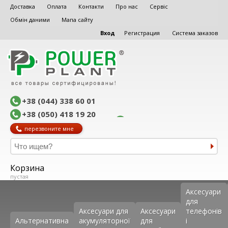
Доставка
Оплата
Контакти
Про нас
Сервіс
Обмін даними
Мапа сайту
Вход
Регистрация
Система заказов
+38 (044) 338 60 01
+38 (050) 418 19 20
перезвоните мне
Корзина
пустая
Аксеcуари
для
Аксесуари для
Аксесуари
телефонів
Альтернативна
акумуляторної
для
і