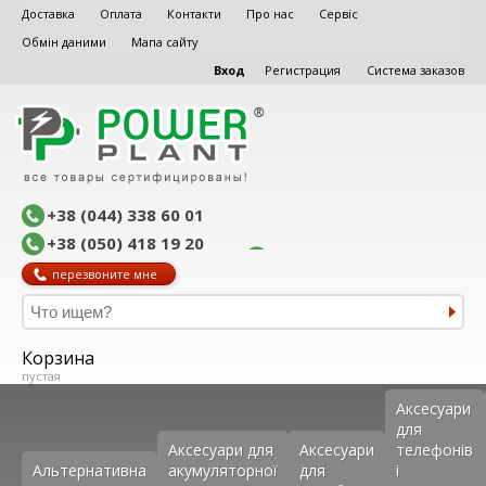
Доставка
Оплата
Контакти
Про нас
Сервіс
Обмін даними
Мапа сайту
Вход
Регистрация
Система заказов
+38 (044) 338 60 01
+38 (050) 418 19 20
перезвоните мне
Корзина
пустая
Аксеcуари
для
Аксесуари для
Аксесуари
телефонів
Альтернативна
акумуляторної
для
і