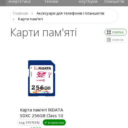
енергетика
техніки
ноутбуків
планшетів
Главная
›
Аксеcуари для телефонів і планшетів
›
Карти пам'яті
Карти пам'яті
плитка
список
Карта пам'яті RiDATA
SDXC 256GB Class 10
код: FF970342
✔ в наличии