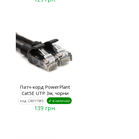
Патч-корд PowerPlant
Cat5E UTP 3м, чорни
код: CA911585
✔ в наличии
139 грн.