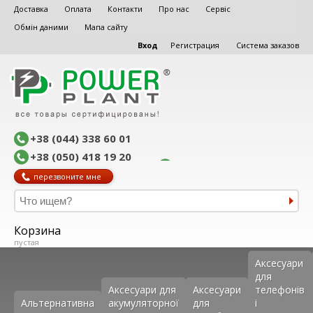
Доставка
Оплата
Контакти
Про нас
Сервіс
Обмін даними
Мапа сайту
Вход
Регистрация
Система заказов
+38 (044) 338 60 01
+38 (050) 418 19 20
перезвоните мне
Корзина
пустая
Аксеcуари
для
Аксесуари для
Аксесуари
телефонів
Альтернативна
акумуляторної
для
і