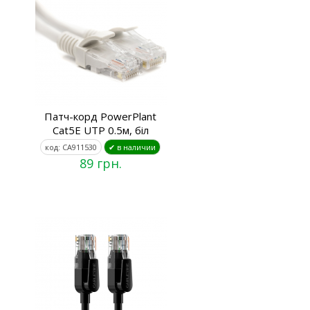
Патч-корд PowerPlant
Cat5E UTP 0.5м, біл
код: CA911530
✔ в наличии
89 грн.