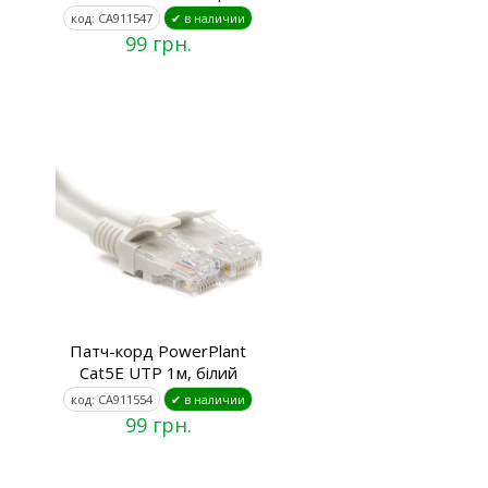
код: CA911547
✔ в наличии
99 грн.
Патч-корд PowerPlant
Cat5E UTP 1м, білий
код: CA911554
✔ в наличии
99 грн.