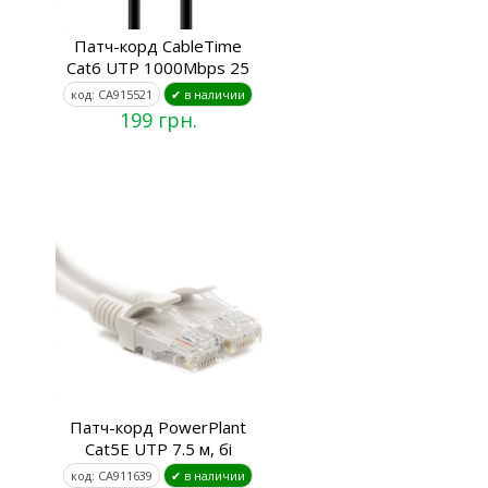
Патч-корд CableTime
Cat6 UTP 1000Mbps 25
код: CA915521
✔ в наличии
199 грн.
Патч-корд PowerPlant
Cat5E UTP 7.5 м, бі
код: CA911639
✔ в наличии