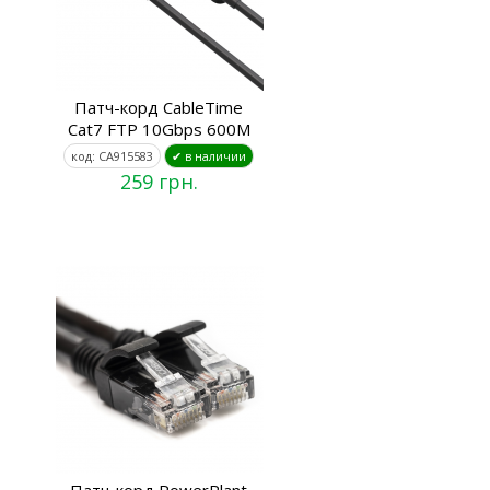
Патч-корд CableTime
Cat7 FTP 10Gbps 600M
код: CA915583
✔ в наличии
259 грн.