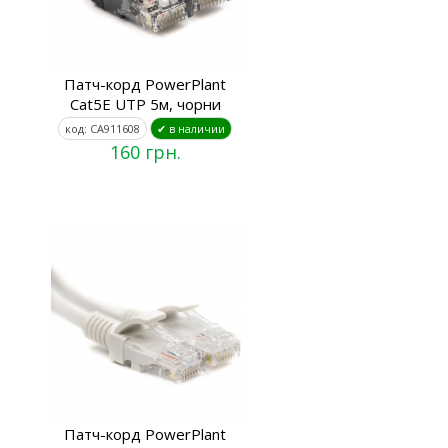
Патч-корд PowerPlant
Cat5E UTP 5м, чорни
код: CA911608
✔ в наличии
160 грн.
Патч-корд PowerPlant