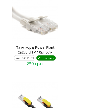
Патч-корд PowerPlant
Cat5E UTP 10м, біли
код: CA911653
✔ в наличии
239 грн.