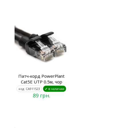
Патч-корд PowerPlant
Cat5E UTP 0.5м, чор
код: CA911523
✔ в наличии
89 грн.