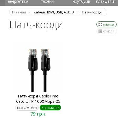
енергетика
техніки
ноутбуків
планшетів
Главная
›
Кабелі HDMI, USB, AUDIO
›
Патч-корди
Патч-корди
плитка
список
Патч-корд CableTime
Cat6 UTP 1000Mbps 25
код: CA915446
✔ в наличии
79 грн.