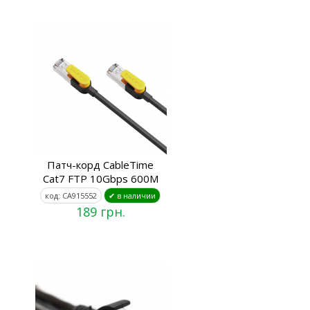
Патч-корд CableTime
Cat7 FTP 10Gbps 600M
код: CA915552
✔ в наличии
189 грн.