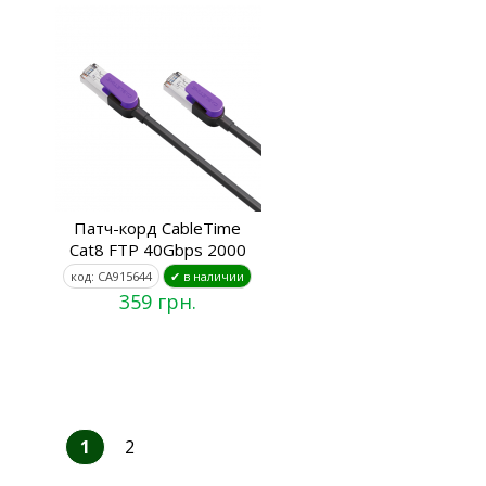
Патч-корд CableTime
Cat8 FTP 40Gbps 2000
код: CA915644
✔ в наличии
359 грн.
1
2