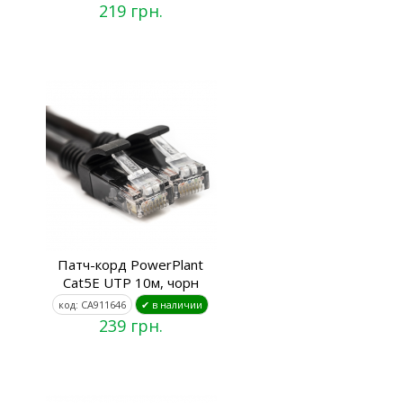
219 грн.
Патч-корд PowerPlant
Cat5E UTP 10м, чорн
код: CA911646
✔ в наличии
239 грн.