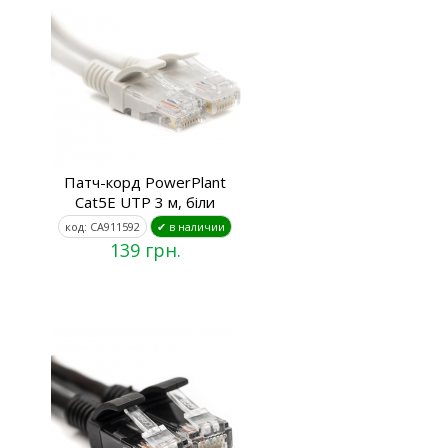
Патч-корд PowerPlant
Cat5E UTP 3 м, біли
код: CA911592
✔ в наличии
139 грн.