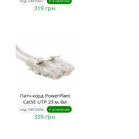
код: CA915637
✔ в наличии
319 грн.
Патч-корд PowerPlant
Cat5E UTP 25 м, біл
код: CA912636
✔ в наличии
339 грн.