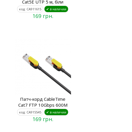
Cat5E UTP 5 м, біли
код: CA911615
✔ в наличии
169 грн.
Патч-корд CableTime
Cat7 FTP 10Gbps 600M
код: CA915545
✔ в наличии
169 грн.