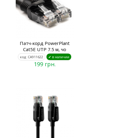
Патч-корд PowerPlant
Cat5E UTP 7.5 м, чо
код: CA911622
✔ в наличии
199 грн.