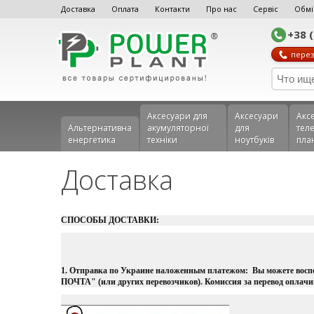
Доставка
Оплата
Контакти
Про нас
Сервіс
Обмі
+38 
перез
Аксесуари для
Аксесуари
Акс
Альтернативна
акумуляторної
для
теле
енергетика
техніки
ноутбуків
пла
Доставка
СПОСОБЫ ДОСТАВКИ:
1. Отправка по Украине наложенным платежом:
Вы можете восп
ПОЧТА" (или других перевозчиков). Комиссия за перевод оплачи