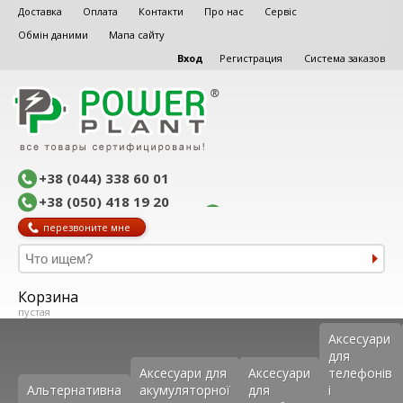
Доставка
Оплата
Контакти
Про нас
Сервіс
Обмін даними
Мапа сайту
Вход
Регистрация
Система заказов
+38 (044) 338 60 01
+38 (050) 418 19 20
перезвоните мне
Корзина
пустая
Аксеcуари
для
Аксесуари для
Аксесуари
телефонів
Альтернативна
акумуляторної
для
і