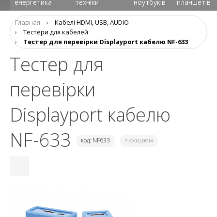
енергетика
техніки
ноутбуків
планшетів
Главная
›
Кабелі HDMI, USB, AUDIO
›
Тестери для кабелей
›
Тестер для перевірки Displayport кабелю NF-633
Тестер для
перевірки
Displayport кабелю
NF-633
код: NF633
× ожидаем