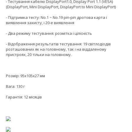
- Тестування кабелю DisplayPort1.0, Display Port 1.1 (VESA)
(DisplayPort, Mini DisplayPort, DisplayPort to Mini DisplayPort)
- Підтримка тесту: No.1 ~ No.19 pin-pin дротова карта і
виявлення захисту, і 20-е виявлення
- Два режиму тестування: розмітка і цілісність
- Відображення результатів тестування: 19 світлодіодів
розташованих як на головному, так і на віддаленому
пристроях, 20 тільки на головному.
Розмір: 95х105х27 мм
Вага: 130 г
Гарантія: 12 місяців