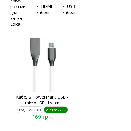
Кабелі і
HDMI
USB
роз'єми
для
кабелі
кабелі
антен
LoRa
Кабель PowerPlant USB -
microUSB, 1м, си
код: CA910700
✔ в наличии
169 грн.