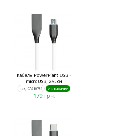
Кабель PowerPlant USB -
microUSB, 2м, си
код: CA910731
✔ в наличии
179 грн.