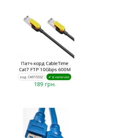
Патч-корд CableTime
Cat7 FTP 10Gbps 600M
код: CA915552
✔ в наличии
189 грн.