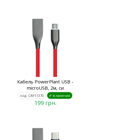
Кабель PowerPlant USB -
microUSB, 2м, си
код: CA911370
✔ в наличии
199 грн.