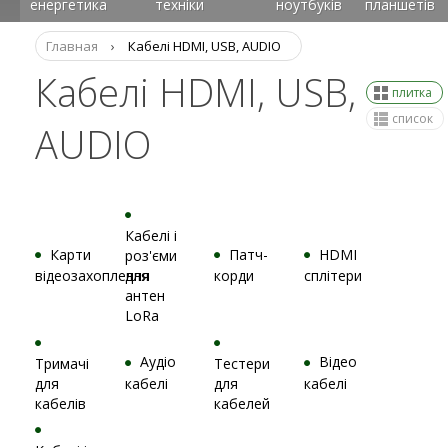
енергетика
техніки
ноутбуків
планшетів
Главная
›
Кабелі HDMI, USB, AUDIO
Кабелі HDMI, USB,
плитка
список
AUDIO
Кабелі і
Карти
Патч-
HDMI
роз'єми
відеозахоплення
для
корди
сплітери
антен
LoRa
Аудіо
Відео
Тримачі
Тестери
для
кабелі
для
кабелі
кабелів
кабелей