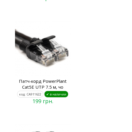
Патч-корд PowerPlant
Cat5E UTP 7.5 м, чо
код: CA911622
✔ в наличии
199 грн.