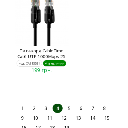
Патч-корд CableTime
Cat6 UTP 1000Mbps 25
код: CA915521
✔ в наличии
199 грн.
1
2
3
4
5
6
7
8
9
10
11
12
13
14
15
16
17
18
19