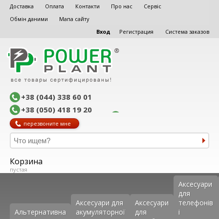
Доставка
Оплата
Контакти
Про нас
Сервіс
Обмін даними
Мапа сайту
Вход
Регистрация
Система заказов
+38 (044) 338 60 01
+38 (050) 418 19 20
перезвоните мне
Корзина
пустая
Аксеcуари
для
Аксесуари для
Аксесуари
телефонів
Альтернативна
акумуляторної
для
і