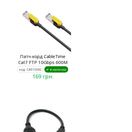
Патч-корд CableTime
Cat7 FTP 10Gbps 600M
код: CA915545
✔ в наличии
169 грн.