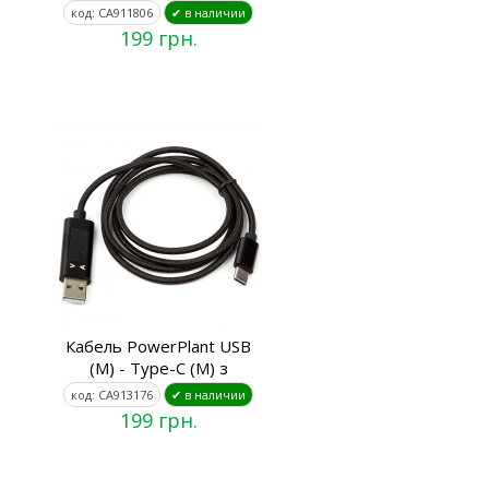
код: CA911806
✔ в наличии
199 грн.
Кабель PowerPlant USB
(M) - Type-C (M) з
код: CA913176
✔ в наличии
199 грн.