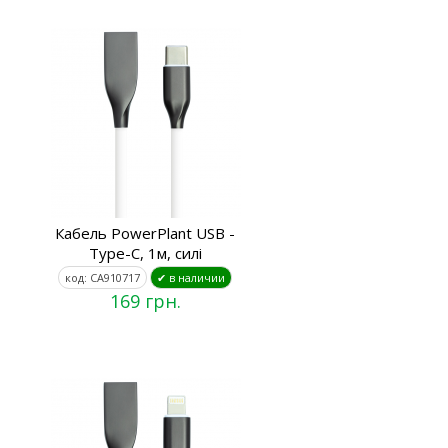
Кабель PowerPlant USB -
Type-C, 1м, силі
код: CA910717
✔ в наличии
169 грн.