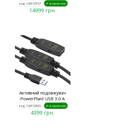
код: CA912957
✔ в наличии
14999 грн.
Активний подовжувач
PowerPlant USB 3.0 A
код: CA912865
✔ в наличии
4399 грн.