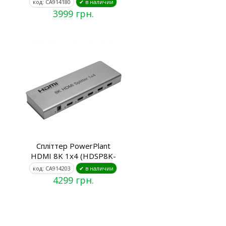
код: CA914180
✔ в наличии
3999 грн.
Спліттер PowerPlant
HDMI 8K 1x4 (HDSP8K-
код: CA914203
✔ в наличии
4299 грн.