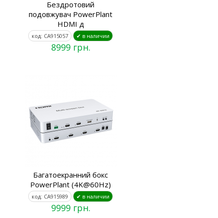
Бездротовий
подовжувач PowerPlant
HDMI д
код: CA915057
✔ в наличии
8999 грн.
Багатоекранний бокс
PowerPlant (4K@60Hz)
код: CA915989
✔ в наличии
9999 грн.