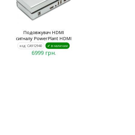
Подовжувач HDMI
сигналу PowerPlant HDMI
код: CA912940
✔ в наличии
6999 грн.