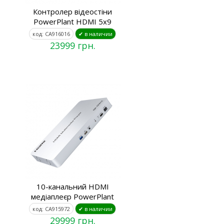
Контролер відеостіни
PowerPlant HDMI 5x9
код: CA916016
✔ в наличии
23999 грн.
10-канальний HDMI
медіаплеєр PowerPlant
код: CA915972
✔ в наличии
29999 грн.