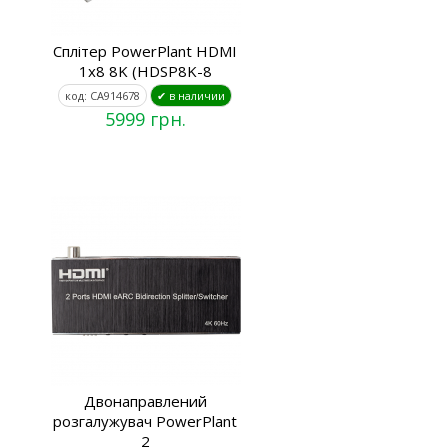
Сплітер PowerPlant HDMI
1x8 8K (HDSP8K-8
код: CA914678
✔ в наличии
5999 грн.
Двонаправлений
розгалужувач PowerPlant
2