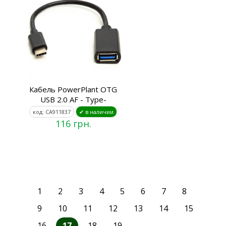
Кабель PowerPlant OTG
USB 2.0 AF - Type-
код: CA911837
✔ в наличии
116 грн.
1
2
3
4
5
6
7
8
9
10
11
12
13
14
15
16
17
18
19