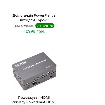
Док-станція PowerPlant з
виходом Type-C
код: CA915088
✔ в наличии
10999 грн.
Подовжувач HDMI
сигналу PowerPlant HDMI