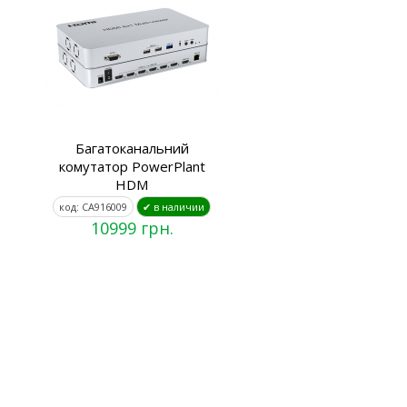
Багатоканальний
комутатор PowerPlant
HDM
код: CA916009
✔ в наличии
10999 грн.