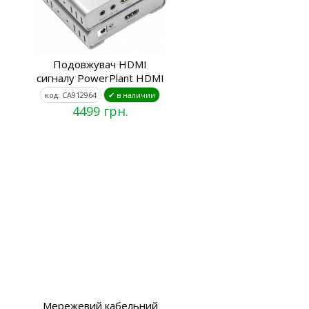
Подовжувач HDMI
сигналу PowerPlant HDMI
код: CA912964
✔ в наличии
4499 грн.
Мережевий кабельний