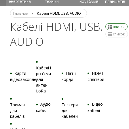
енергетика
техніки
ноутбуків
планшетів
Главная
›
Кабелі HDMI, USB, AUDIO
Кабелі HDMI, USB,
плитка
список
AUDIO
Кабелі і
Карти
Патч-
HDMI
роз'єми
відеозахоплення
для
корди
сплітери
антен
LoRa
Аудіо
Відео
Тримачі
Тестери
для
кабелі
для
кабелі
кабелів
кабелей