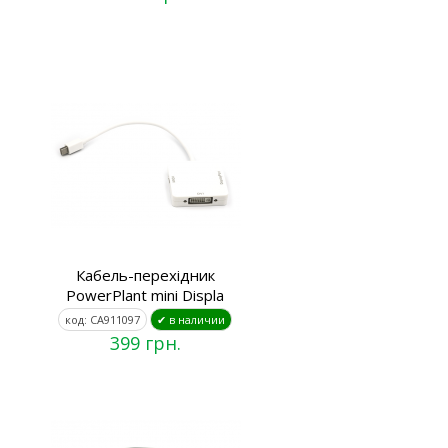
Кабель-перехідник
PowerPlant mini Displa
код: CA911097
✔ в наличии
399 грн.