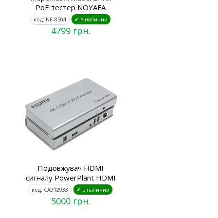
PoE тестер NOYAFA
код: NF-8504
✔ в наличии
4799 грн.
Подовжувач HDMI
сигналу PowerPlant HDMI
код: CA912933
✔ в наличии
5000 грн.