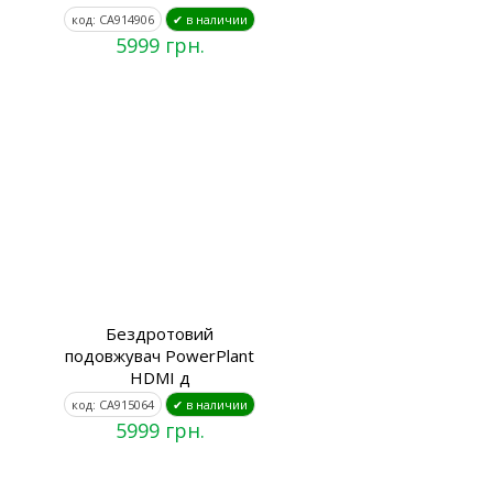
код: CA914906
✔ в наличии
5999 грн.
Бездротовий
подовжувач PowerPlant
HDMI д
код: CA915064
✔ в наличии
5999 грн.