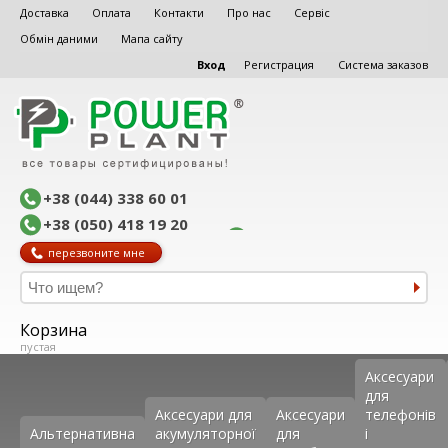
Доставка
Оплата
Контакти
Про нас
Сервіс
Обмін даними
Мапа сайту
Вход
Регистрация
Система заказов
+38 (044) 338 60 01
+38 (050) 418 19 20
перезвоните мне
Корзина
пустая
Аксеcуари
для
Аксесуари для
Аксесуари
телефонів
Альтернативна
акумуляторної
для
і