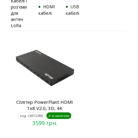
Кабелі і
HDMI
USB
роз'єми
для
кабелі
кабелі
антен
LoRa
Сплітер PowerPlant HDMI
1x8 V2.0, 3D, 4K
код: CA912490
✔ в наличии
3599 грн.