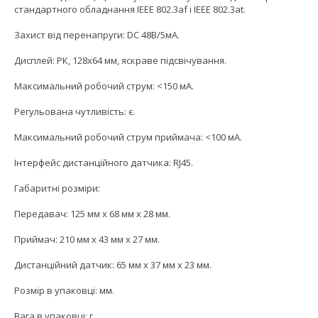
стандартного обладнання IEEE 802.3af і IEEE 802.3at.
Захист від перенапруги: DC 48В/5мА.
Дисплей: РК, 128х64 мм, яскраве підсвічування.
Максимальний робочий струм: <150 мА.
Регульована чутливість: є.
Максимальний робочий струм приймача: <100 мА.
Інтерфейс дистанційного датчика: RJ45.
Габаритні розміри:
Передавач: 125 мм х 68 мм х 28 мм.
Приймач: 210 мм х 43 мм х 27 мм.
Дистанційний датчик: 65 мм х 37 мм х 23 мм.
Розмір в упаковці: мм.
Вага в упаковці: г.