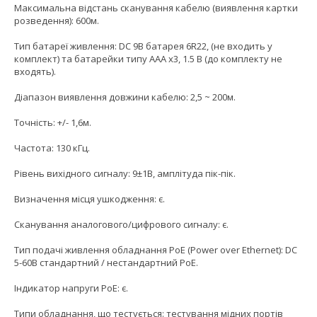
Максимальна відстань сканування кабелю (виявлення картки
розведення): 600м.
Тип батареї живлення: DC 9В батарея 6R22, (не входить у
комплект) та батарейки типу AAA x3, 1.5 В (до комплекту не
входять).
Діапазон виявлення довжини кабелю: 2,5 ~ 200м.
Точність: +/- 1,6м.
Частота: 130 кГц.
Рівень вихідного сигналу: 9±1В, амплітуда пік-пік.
Визначення місця ушкодження: є.
Сканування аналогового/цифрового сигналу: є.
Тип подачі живлення обладнання PоE (Power over Ethernet): DC
5-60В стандартний / нестандартний PoE.
Індикатор напруги PoE: є.
Типи обладнання, що тестується: тестування мідних портів