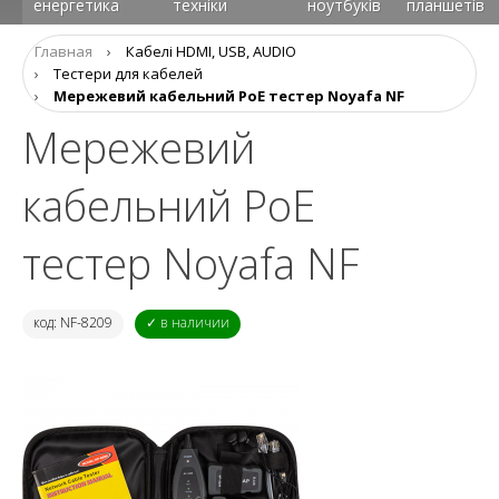
енергетика
техніки
ноутбуків
планшетів
Главная
›
Кабелі HDMI, USB, AUDIO
›
Тестери для кабелей
›
Мережевий кабельний PoE тестер Noyafa NF
Мережевий
кабельний PoE
тестер Noyafa NF
код: NF-8209
✓ в наличии