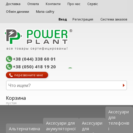
Доставка
Оплата
Контакти
Про нас
Сервіс
Обмін даними
Мапа сайту
Вход
Регистрация
Система заказов
+38 (044) 338 60 01
+38 (050) 418 19 20
перезвоните мне
Корзина
пустая
Аксеcуари
для
Аксесуари для
Аксесуари
телефонів
Альтернативна
акумуляторної
для
і