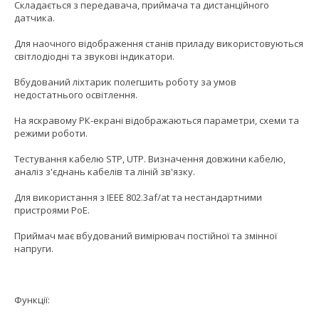
Складається з передавача, приймача та дистанційного
датчика.
Для наочного відображення станів приладу використовуються
світлодіодні та звукові індикатори.
Вбудований ліхтарик полегшить роботу за умов
недостатнього освітлення.
На яскравому РК-екрані відображаються параметри, схеми та
режими роботи.
Тестування кабелю STP, UTP. Визначення довжини кабелю,
аналіз з'єднань кабелів та ліній зв'язку.
Для використання з IEEE 802.3af/at та нестандартними
пристроями PoE.
Приймач має вбудований вимірювач постійної та змінної
напруги.
Функції: