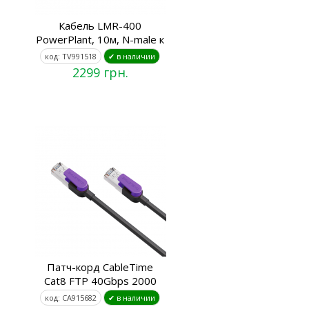
Кабель LMR-400
PowerPlant, 10м, N-male к
код: TV991518
✔ в наличии
2299 грн.
Патч-корд CableTime
Cat8 FTP 40Gbps 2000
код: CA915682
✔ в наличии