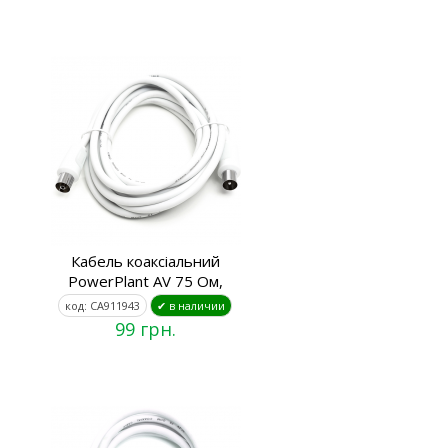
Кабель коаксіальний
PowerPlant AV 75 Ом,
код: CA911943
✔ в наличии
99 грн.