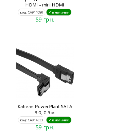
HDMI - mini HDMI
код: CA911080
✔ в наличии
59 грн.
Кабель PowerPlant SATA
3.0, 0.5 м
код: CA914333
✔ в наличии
59 грн.