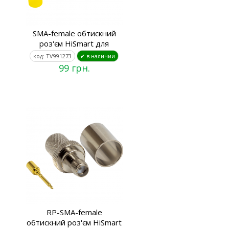
SMA-female обтискний
роз'єм HiSmart для
код: TV991273
✔ в наличии
99 грн.
RP-SMA-female
обтискний роз'єм HiSmart