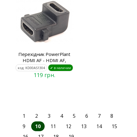
Перехідник PowerPlant
HDMI AF - HDMI AF,
код: KD00AS1304
✔ в наличии
119 грн.
1
2
3
4
5
6
7
8
9
10
11
12
13
14
15
16
17
18
19