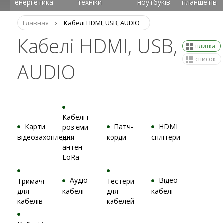
енергетика
техніки
ноутбуків
планшетів
Главная
›
Кабелі HDMI, USB, AUDIO
Кабелі HDMI, USB,
плитка
список
AUDIO
Кабелі і
Карти
Патч-
HDMI
роз'єми
відеозахоплення
для
корди
сплітери
антен
LoRa
Аудіо
Відео
Тримачі
Тестери
для
кабелі
для
кабелі
кабелів
кабелей