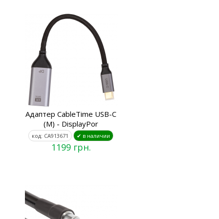
Адаптер CableTime USB-C
(M) - DisplayPor
код: CA913671
✔ в наличии
1199 грн.