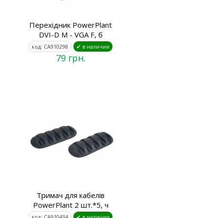
Перехідник PowerPlant
DVI-D M - VGA F, б
код: CA910298
✔ в наличии
79 грн.
Тримач для кабелів
PowerPlant 2 шт.*5, ч
код: CA910434
✔ в наличии