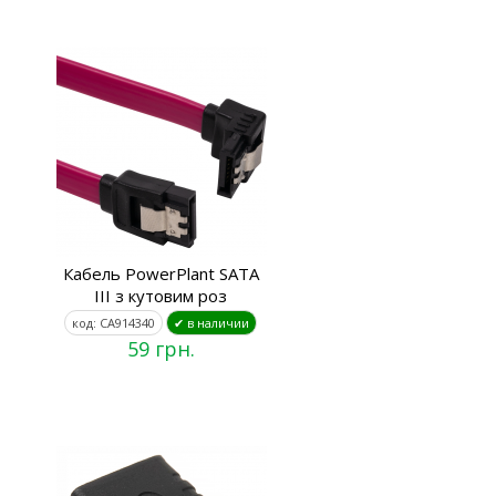
Кабель PowerPlant SATA
III з кутовим роз
код: CA914340
✔ в наличии
59 грн.