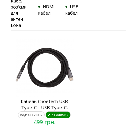
Кабелі і
HDMI
USB
роз'єми
для
кабелі
кабелі
антен
LoRa
Кабель Choetech USB
Type-C - USB Type-C,
код: XCC-1002
✔ в наличии
499 грн.