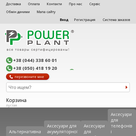
Доставка
Оплата
Контакти
Про нас
Сервіс
Обмін даними
Мапа сайту
Вход
Регистрация
Система заказов
+38 (044) 338 60 01
+38 (050) 418 19 20
перезвоните мне
Корзина
пустая
Аксеcуари
для
Аксесуари для
Аксесуари
телефонів
Альтернативна
акумуляторної
для
і