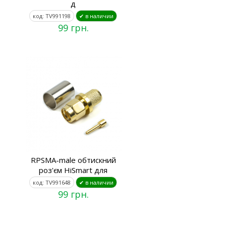
д
код: TV991198
✔ в наличии
99 грн.
RPSMA-male обтискний
роз'єм HiSmart для
код: TV991648
✔ в наличии
99 грн.