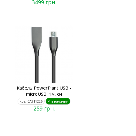
3499 грн.
Кабель PowerPlant USB -
microUSB, 1м, си
код: CA911226
✔ в наличии
259 грн.