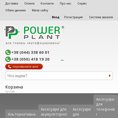
Доставка
Оплата
Контакти
Про нас
Сервіс
Обмін даними
Мапа сайту
Вход
Регистрация
Система заказов
+38 (044) 338 60 01
+38 (050) 418 19 20
перезвоните мне
Корзина
пустая
Аксеcуари
для
Аксесуари для
Аксесуари
телефонів
Альтернативна
акумуляторної
для
і