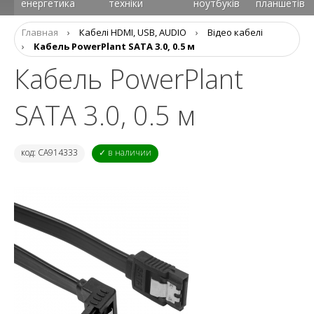
енергетика
техніки
ноутбуків
планшетів
Главная
›
Кабелі HDMI, USB, AUDIO
›
Відео кабелі
›
Кабель PowerPlant SATA 3.0, 0.5 м
Кабель PowerPlant
SATA 3.0, 0.5 м
код: CA914333
✓ в наличии