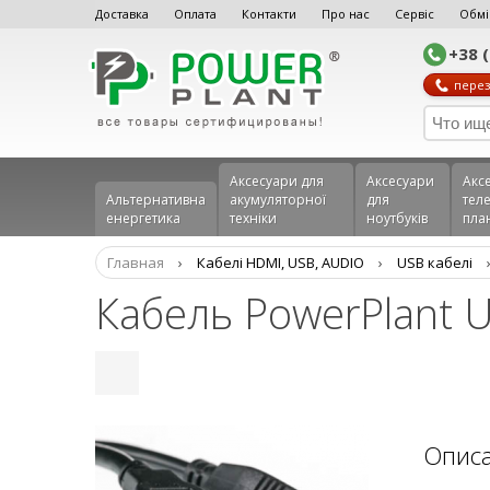
Доставка
Оплата
Контакти
Про нас
Сервіс
Обмі
+38 
перез
Аксесуари для
Аксесуари
Акс
Альтернативна
акумуляторної
для
теле
енергетика
техніки
ноутбуків
пла
Главная
›
Кабелі HDMI, USB, AUDIO
›
USB кабелі
Кабель PowerPlant U
Опис