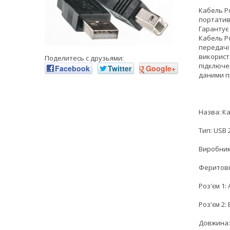
Кабель Po
портатив
Гарантує
Кабель P
передачі
використо
Поделитесь с друзьями:
підключе
Facebook
Twitter
Google+
даними п
Назва: Ка
Тип: USB 
Виробник
Феритові 
Роз'єм 1:
Роз'єм 2:
Довжина: