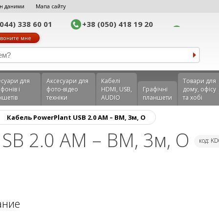
н даними
Мапа сайту
(044) 338 60 01
+38 (050) 418 19 20
воните мне
еcуари для
Аксесуари для
Кабелі
Товари для
фонів і
фото-відео
HDMI, USB,
Графічні
дому, офісу
ншетів
техніки
AUDIO
планшети
та хобі
›
Кабель PowerPlant USB 2.0 AM – BM, 3м, O
SB 2.0 AM – BM, 3м, O
код: K
ание