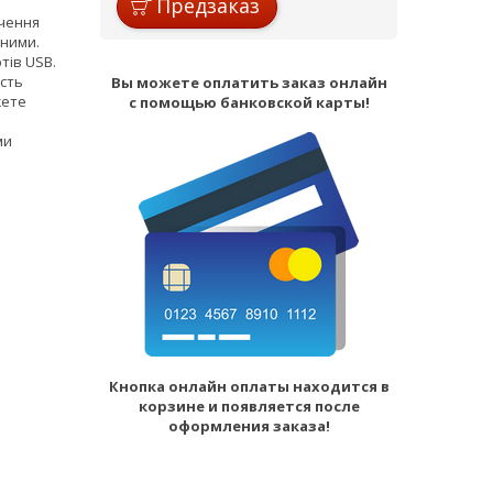
Предзаказ
ючення
 ними.
тів USB.
ість
Вы можете оплатить заказ онлайн
жете
с помощью банковской карты!
ми
Кнопка онлайн оплаты находится в
корзине и появляется после
оформления заказа!