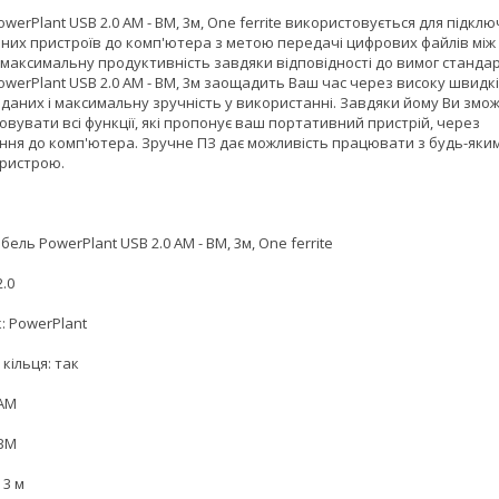
werPlant USB 2.0 AM - BM, 3м, One ferrite використовується для підкл
них пристроїв до комп'ютера з метою передачі цифрових файлів між
 максимальну продуктивність завдяки відповідності до вимог стандар
owerPlant USB 2.0 AM - BM, 3м заощадить Ваш час через високу швидк
 даних і максимальну зручність у використанні. Завдяки йому Ви змо
вувати всі функції, які пропонує ваш портативний пристрій, через
ння до комп'ютера. Зручне ПЗ дає можливість працювати з будь-яки
ристрою.
бель PowerPlant USB 2.0 AM - BM, 3м, One ferrite
2.0
: PowerPlant
кільця: так
 AM
 BM
 3 м