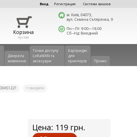
Вход
Регистрация
Система заказов
м. Київ, 04073,
вул. Семена Скляренка, 9
Пн—Пт: 9:00—18:00
Корзина
Сб--Нд: Вихідний
пустая
Точки доступу
Картриджі
Джерела
LoRaWAN та
для
живлення
аксесуари
принтерів
Промо
D00AS1221
× ожидаем
Цена:
119
грн.