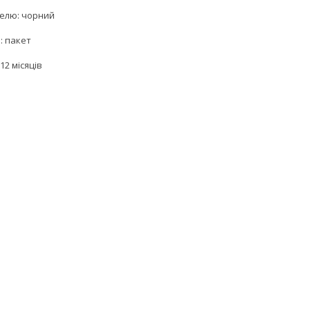
белю: чорний
: пакет
12 місяців