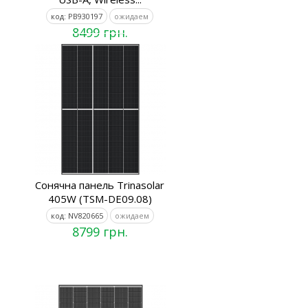
код: PB930197
ожидаем
8499 грн.
Сонячна панель Trinasolar
405W (TSM-DE09.08)
код: NV820665
ожидаем
8799 грн.