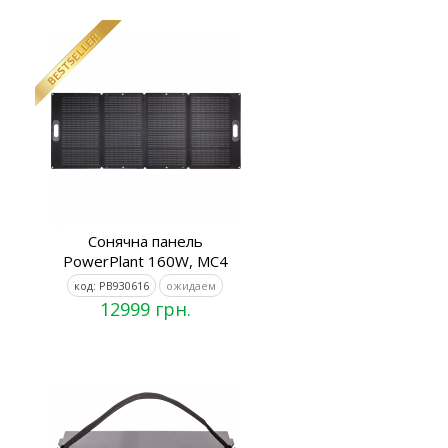
Сонячна панель
PowerPlant 160W, MC4
код: PB930616
ожидаем
12999 грн.