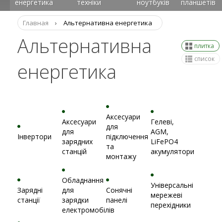
енергетика
техніки
ноутбуків
планшетів
Главная
›
Альтернативна енергетика
Альтернативна
плитка
список
енергетика
Аксесуари
Аксесуари
Гелеві,
для
для
AGM,
Інвертори
підключення
зарядних
LiFePO4
та
станцій
акумулятори
монтажу
Обладнання
Універсальні
Зарядні
для
Сонячні
мережеві
станції
зарядки
панелі
перехідники
електромобілів