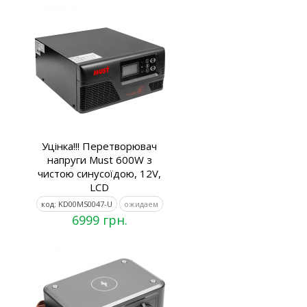
Уцінка!!! Перетворювач
напруги Must 600W з
чистою синусоїдою, 12V,
LCD
код: KD00MS0047-U
ожидаем
6999 грн.