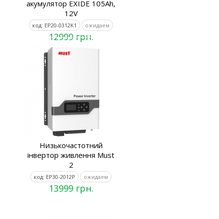
акумулятор EXIDE 105Ah,
12V
код: EP20-0312K1
ожидаем
12999 грн.
Низькочастотний
інвертор живлення Must
2
код: EP30-2012P
ожидаем
13999 грн.