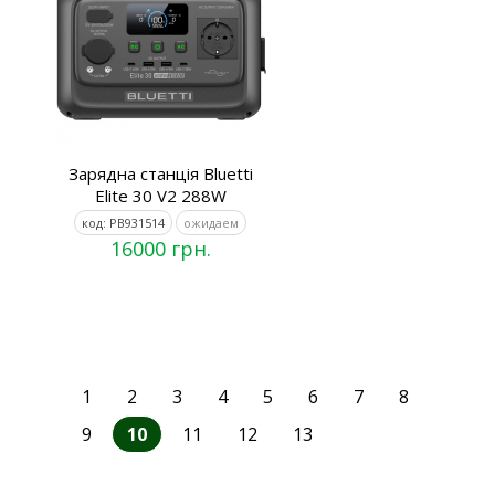
Зарядна станція Bluetti
Elite 30 V2 288W
код: PB931514
ожидаем
16000 грн.
1
2
3
4
5
6
7
8
9
10
11
12
13