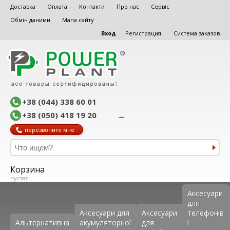
Доставка
Оплата
Контакти
Про нас
Сервіс
Обмін даними
Мапа сайту
Вход
Регистрация
Система заказов
+38 (044) 338 60 01
+38 (050) 418 19 20
перезвоните мне
Корзина
пустая
Аксеcуари
для
Аксесуари для
Аксесуари
телефонів
Альтернативна
акумуляторної
для
і