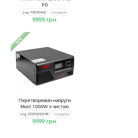
PD
код: PB930456
ожидаем
9999 грн.
Перетворювач напруги
Must 1000W з чистою
код: KD00MS0048
ожидаем
9999 грн.