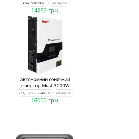
код: NV820023
ожидаем
14289 грн.
Автономний сонячний
інвертор Must 3200W
код: PV18-3224VPM
ожидаем
16000 грн.