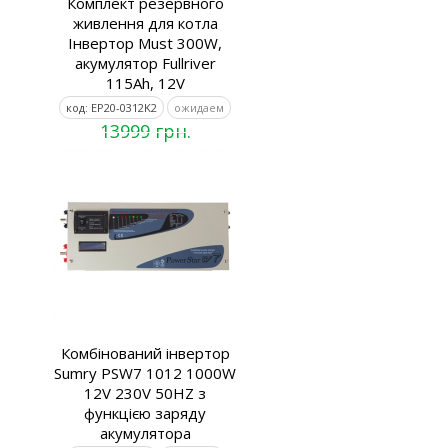
Комплект резервного
живлення для котла
Інвертор Must 300W,
акумулятор Fullriver
115Ah, 12V
код: EP20-0312K2
ожидаем
13999 грн.
Комбiнований iнвертор
Sumry PSW7 1012 1000W
12V 230V 50HZ з
функцією заряду
акумулятора