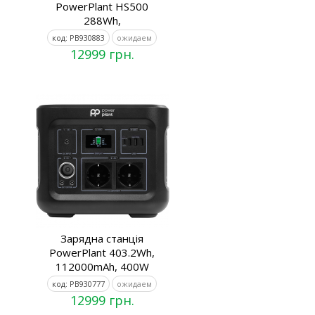
PowerPlant HS500
288Wh,
код: PB930883
ожидаем
12999 грн.
Зарядна станція
PowerPlant 403.2Wh,
112000mAh, 400W
код: PB930777
ожидаем
12999 грн.