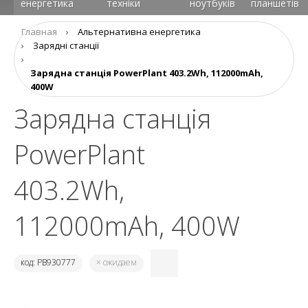
енергетика
техніки
ноутбуків
планшетів
Главная
›
Альтернативна енергетика
›
Зарядні станції
›
Зарядна станція PowerPlant 403.2Wh, 112000mAh,
400W
Зарядна станція
PowerPlant
403.2Wh,
112000mAh, 400W
код: PB930777
× ожидаем