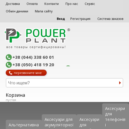
Доставка
Оплата
Контакти
Про нас
Сервіс
Обмін даними
Мапа сайту
Вход
Регистрация
Система заказов
+38 (044) 338 60 01
+38 (050) 418 19 20
перезвоните мне
Корзина
пустая
Аксеcуари
для
Аксесуари для
Аксесуари
телефонів
Альтернативна
акумуляторної
для
і