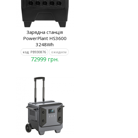
Зарядна станція
PowerPlant HS3600
3248Wh
код: PB930876
ожидаем
72999 грн.