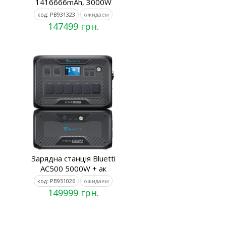
1416666mAh, 3000W
код: PB931323
ожидаем
147499 грн.
Зарядна станція Bluetti
AC500 5000W + ак
код: PB931026
ожидаем
149999 грн.