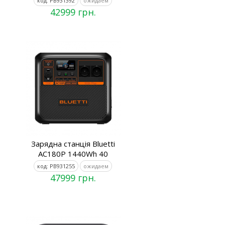
код: PB931392
ожидаем
42999 грн.
Зарядна станція Bluetti
AC180P 1440Wh 40
код: PB931255
ожидаем
47999 грн.