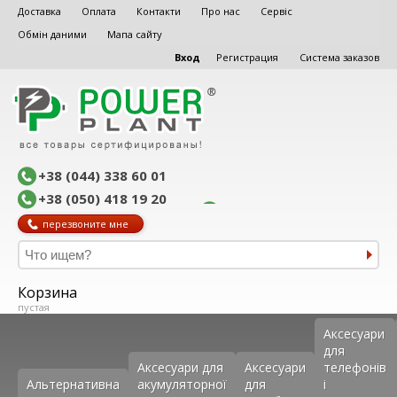
Доставка
Оплата
Контакти
Про нас
Сервіс
Обмін даними
Мапа сайту
Вход
Регистрация
Система заказов
+38 (044) 338 60 01
+38 (050) 418 19 20
перезвоните мне
Корзина
пустая
Аксеcуари
для
Аксесуари для
Аксесуари
телефонів
Альтернативна
акумуляторної
для
і