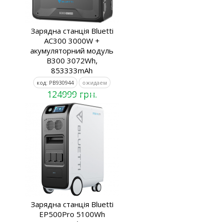
Зарядна станція Bluetti
AC300 3000W +
акумуляторний модуль
B300 3072Wh,
853333mAh
код: PB930944
ожидаем
124999 грн.
Зарядна станція Bluetti
EP500Pro 5100Wh