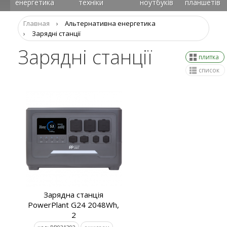
енергетика
техніки
ноутбуків
планшетів
Главная
›
Альтернативна енергетика
›
Зарядні станції
Зарядні станції
плитка
список
Зарядна станція
PowerPlant G24 2048Wh,
2