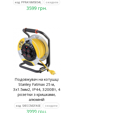
код: PPRA16M50S4L
ожидаем
3599 грн.
Подовжувач на котушці
Stanley Fatmax 25 м,
3x1.5мм2, IP44, 3200Вт, 4
розетки з кришками,
алюміній
код: SXECCM2FASE
ожидаем
3999 грн.