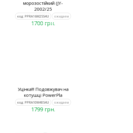
морозостійкий (JY-
2002/25
код: PPRA16M25S4U
ожидаем
1700 грн.
Уцінка!!! Подовжувач на
котушці PowerPla
код: PPRA10M40S4U
ожидаем
1799 грн.