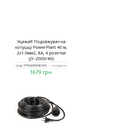
Уцінка!!! Подовжувач на
котушці PowerPlant 40 м,
2x1.0мм2, 8А, 4 розетки
(JY-2000/40)
код: PPRA08M40S4U
ожидаем
1679 грн.