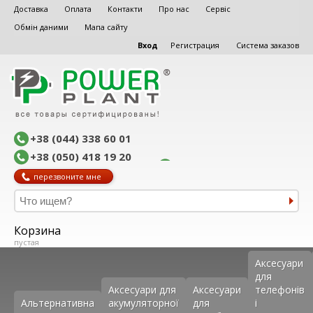
Доставка
Оплата
Контакти
Про нас
Сервіс
Обмін даними
Мапа сайту
Вход
Регистрация
Система заказов
+38 (044) 338 60 01
+38 (050) 418 19 20
перезвоните мне
Корзина
пустая
Аксеcуари
для
Аксесуари для
Аксесуари
телефонів
Альтернативна
акумуляторної
для
і