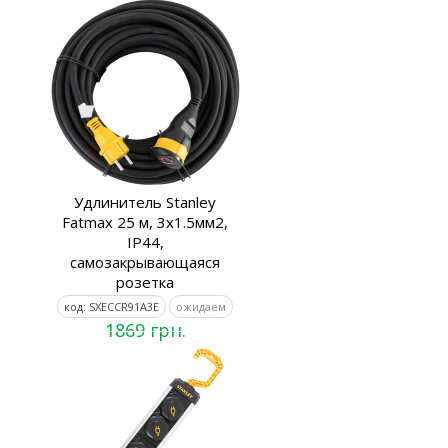
Удлинитель Stanley
Fatmax 25 м, 3x1.5мм2,
IP44,
самозакрывающаяся
розетка
код: SXECCR91A3E
ожидаем
1869 грн.