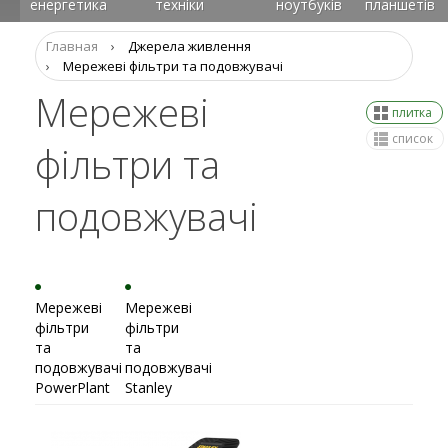
енергетика
техніки
ноутбуків
планшетів
Главная
›
Джерела живлення
›
Мережеві фільтри та подовжувачі
Мережеві
плитка
список
фільтри та
подовжувачі
Мережеві
Мережеві
фільтри
фільтри
та
та
подовжувачі
подовжувачі
PowerPlant
Stanley