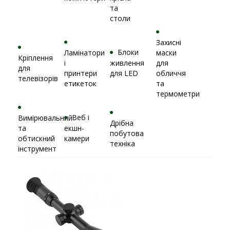
та
столи
Захисні
Блоки
Ламінатори
маски
Кріплення
і
живлення
для
для
принтери
для LED
обличчя
телевізорів
етикеток
та
термометри
Веб і
Вимірювальний
Дрібна
та
екшн-
побутова
обтискний
камери
техніка
інструмент