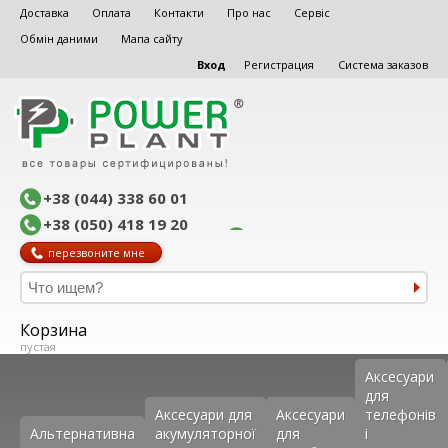
Доставка
Оплата
Контакти
Про нас
Сервіс
Обмін даними
Мапа сайту
Вход
Регистрация
Система заказов
+38 (044) 338 60 01
+38 (050) 418 19 20
перезвоните мне
Корзина
пустая
Аксеcуари
для
Аксесуари для
Аксесуари
телефонів
Альтернативна
акумуляторної
для
і