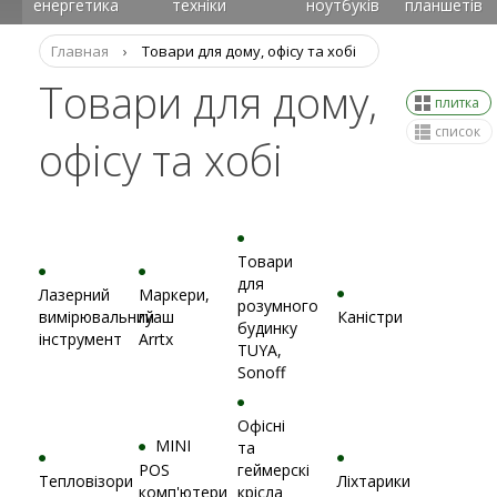
енергетика
техніки
ноутбуків
планшетів
Главная
›
Товари для дому, офісу та хобі
Товари для дому,
плитка
список
офісу та хобі
Товари
для
Лазерний
Маркери,
розумного
вимірювальний
гуаш
Каністри
будинку
інструмент
Arrtx
TUYA,
Sonoff
Офісні
MINI
та
POS
геймерскі
Тепловізори
Ліхтарики
комп'ютери
крісла