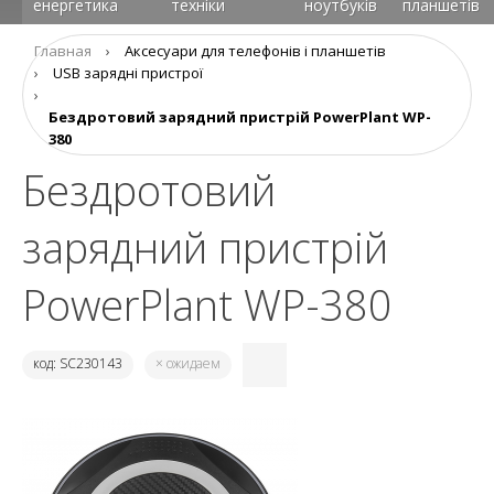
енергетика
техніки
ноутбуків
планшетів
Главная
›
Аксеcуари для телефонів і планшетів
›
USB зарядні пристрої
›
Бездротовий зарядний пристрій PowerPlant WP-
380
Бездротовий
зарядний пристрій
PowerPlant WP-380
код: SC230143
× ожидаем