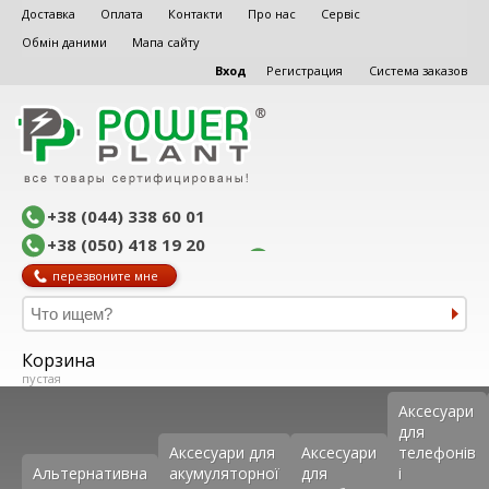
Доставка
Оплата
Контакти
Про нас
Сервіс
Обмін даними
Мапа сайту
Вход
Регистрация
Система заказов
+38 (044) 338 60 01
+38 (050) 418 19 20
перезвоните мне
Корзина
пустая
Аксеcуари
для
Аксесуари для
Аксесуари
телефонів
Альтернативна
акумуляторної
для
і