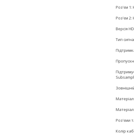
Роз'єм 1: 
Роз'єм 2: 
Версія HDM
Тип сигна
Підтримка
Пропускна
Підтримує
Subsamplin
Зовнішній
Матеріал
Матеріал
Роз'єми т
Колір ка