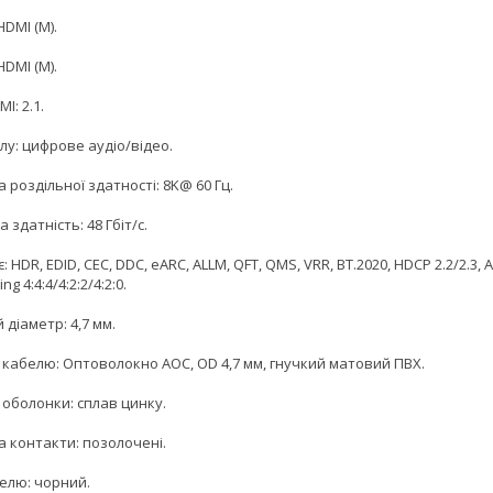
HDMI (M).
HDMI (M).
I: 2.1.
лу: цифрове аудіо/відео.
 роздільної здатності: 8K@ 60 Гц.
 здатність: 48 Гбіт/с.
: HDR, EDID, CEC, DDC, eARC, ALLM, QFT, QMS, VRR, BT.2020, HDCP 2.2/2.3, A
g 4:4:4/4:2:2/4:2:0.
 діаметр: 4,7 мм.
 кабелю: Оптоволокно AOC, OD 4,7 мм, гнучкий матовий ПВХ.
 оболонки: сплав цинку.
а контакти: позолочені.
белю: чорний.