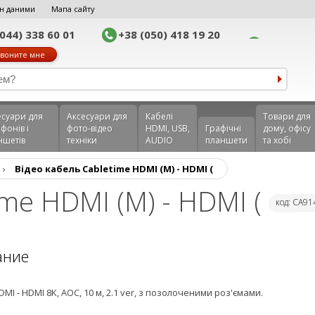
н даними
Мапа сайту
(044) 338 60 01
+38 (050) 418 19 20
воните мне
еcуари для
Аксесуари для
Кабелі
Товари для
фонів і
фото-відео
HDMI, USB,
Графічні
дому, офісу
ншетів
техніки
AUDIO
планшети
та хобі
›
Відео кабель Cabletime HDMI (M) - HDMI (
ime HDMI (M) - HDMI (
код: CA9
ание
MI - HDMI 8K, AOC, 10 м, 2.1 ver, з позолоченими роз'ємами.