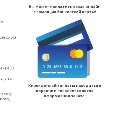
Вы можете оплатить заказ онлайн
с помощью банковской карты!
гу
швидкості
а
фекти 3D.
налу та
Кнопка онлайн оплаты находится в
корзине и появляется после
отеатр,
оформления заказа!
нсолі,