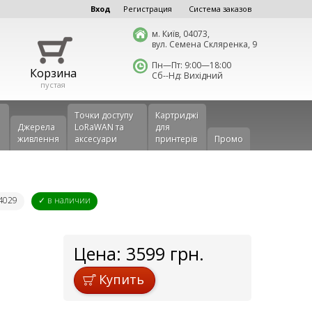
Вход
Регистрация
Система заказов
м. Київ, 04073,
вул. Семена Скляренка, 9
Пн—Пт: 9:00—18:00
Корзина
Сб--Нд: Вихідний
пустая
Точки доступу
Картриджі
Джерела
LoRaWAN та
для
живлення
аксесуари
принтерів
Промо
14029
✓ в наличии
Цена:
3599
грн.
Купить