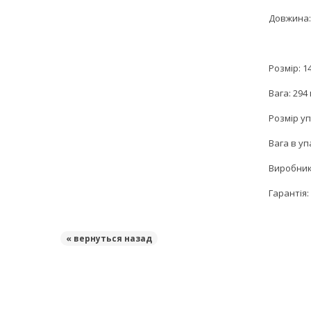
Довжина: 
Розмір: 1
Вага: 294 
Розмір уп
Вага в упа
Виробник:
Гарантія: 
« вернуться назад