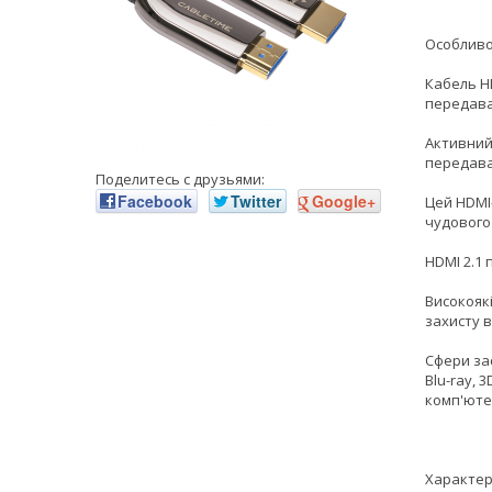
Особливо
Кабель H
передава
Активний
передаван
Поделитесь с друзьями:
Facebook
Twitter
Google+
Цей HDMI
чудового
HDMI 2.1 
Високоякі
захисту ві
Сфери за
Blu-ray, 
комп'юте
Характер