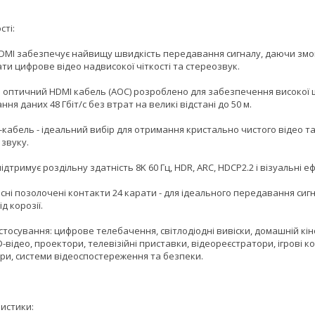
сті:
DMI забезпечує найвищу швидкість передавання сигналу, даючи змо
ти цифрове відео надвисокої чіткості та стереозвук.
 оптичний HDMI кабель (AOC) розроблено для забезпечення високої 
ня даних 48 Гбіт/с без втрат на великі відстані до 50 м.
-кабель - ідеальний вибір для отримання кристально чистого відео т
 звуку.
підтримує роздільну здатність 8K 60 Гц, HDR, ARC, HDCP2.2 і візуальні е
сні позолочені контакти 24 карати - для ідеального передавання сиг
д корозії.
стосування: цифрове телебачення, світлодіодні вивіски, домашній кін
3D-відео, проектори, телевізійні приставки, відеореєстратори, ігрові ко
ри, системи відеоспостереження та безпеки.
истики: