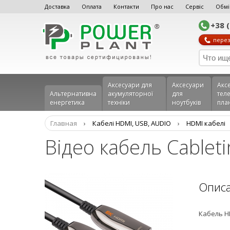
Доставка
Оплата
Контакти
Про нас
Сервіс
Обмі
+38 
перез
Аксесуари для
Аксесуари
Акс
Альтернативна
акумуляторної
для
теле
енергетика
техніки
ноутбуків
пла
Главная
›
Кабелі HDMI, USB, AUDIO
›
HDMI кабелі
Відео кабель Cablet
Опис
Кабель HD