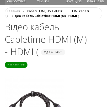
енергетика
техніки
ноутбуків
планшетів
Главная
›
Кабелі HDMI, USB, AUDIO
›
HDMI кабелі
›
Відео кабель Cabletime HDMI (M) - HDMI (
Відео кабель
Cabletime HDMI (M)
- HDMI (
код: CA914661
✓ в наличии