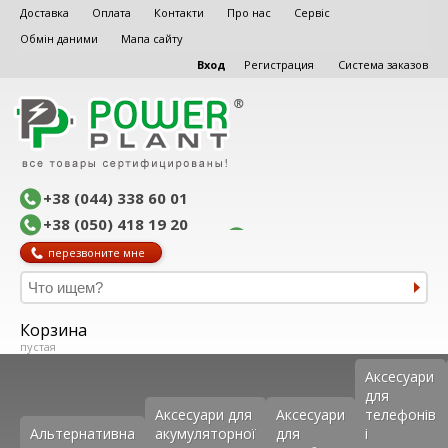
Доставка
Оплата
Контакти
Про нас
Сервіс
Обмін даними
Мапа сайту
Вход
Регистрация
Система заказов
+38 (044) 338 60 01
+38 (050) 418 19 20
перезвоните мне
Корзина
пустая
Аксеcуари
для
Аксесуари для
Аксесуари
телефонів
Альтернативна
акумуляторної
для
і