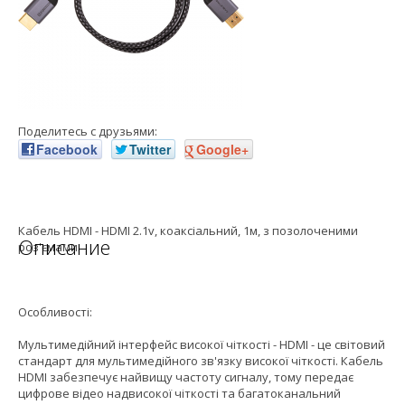
Поделитесь с друзьями:
Facebook
Twitter
Google+
Кабель HDMI - HDMI 2.1v, коаксіальний, 1м, з позолоченими
Описание
роз'ємами.
Особливості:
Мультимедійний інтерфейс високої чіткості - HDMI - це світовий
стандарт для мультимедійного зв'язку високої чіткості. Кабель
HDMI забезпечує найвищу частоту сигналу, тому передає
цифрове відео надвисокої чіткості та багатоканальний