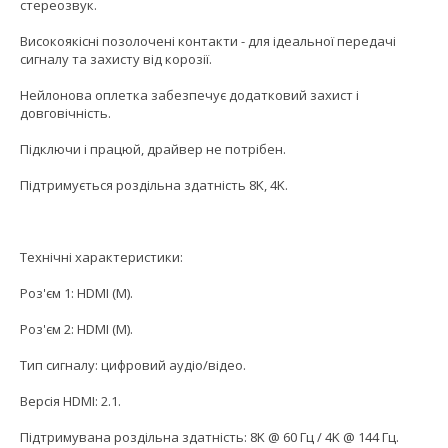
стереозвук.
Високоякісні позолочені контакти - для ідеальної передачі
сигналу та захисту від корозії.
Нейлонова оплетка забезпечує додатковий захист і
довговічність.
Підключи і працюй, драйвер не потрібен.
Підтримується роздільна здатність 8K, 4K.
Технічні характеристики:
Роз'єм 1: HDMI (M).
Роз'єм 2: HDMI (M).
Тип сигналу: цифровий аудіо/відео.
Версія HDMI: 2.1.
Підтримувана роздільна здатність: 8K @ 60 Гц / 4K @ 144 Гц.