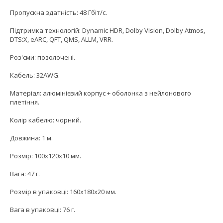
Пропускна здатність: 48 Гбіт/с.
Підтримка технологій: Dynamic HDR, Dolby Vision, Dolby Atmos,
DTS:X, eARC, QFT, QMS, ALLM, VRR.
Роз'єми: позолочені.
Кабель: 32AWG.
Матеріал: алюмінієвий корпус + оболонка з нейлонового
плетіння.
Колір кабелю: чорний.
Довжина: 1 м.
Розмір: 100x120x10 мм.
Вага: 47 г.
Розмір в упаковці: 160x180x20 мм.
Вага в упаковці: 76 г.