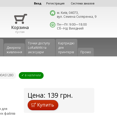
Вход
Регистрация
Система заказов
м. Київ, 04073,
вул. Семена Скляренка, 9
Пн—Пт: 9:00—18:00
Корзина
Сб--Нд: Вихідний
пустая
Точки доступу
Картриджі
Джерела
LoRaWAN та
для
живлення
аксесуари
принтерів
Промо
D00AS1280
✓ в наличии
Цена:
139
грн.
Купить
я для
их файлів