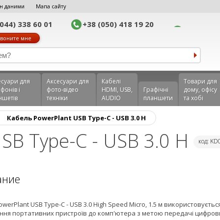
н даними
Мапа сайту
(044) 338 60 01
+38 (050) 418 19 20
воните мне
еcуари для
Аксесуари для
Кабелі
Товари для
фонів і
фото-відео
HDMI, USB,
Графічні
дому, офісу
ншетів
техніки
AUDIO
планшети
та хобі
›
Кабель PowerPlant USB Type-C - USB 3.0 H
SB Type-C - USB 3.0 H
код: K
ание
werPlant USB Type-C - USB 3.0 High Speed Micro, 1.5 м використовуєтьс
ння портативних пристроїв до комп'ютера з метою передачі цифров