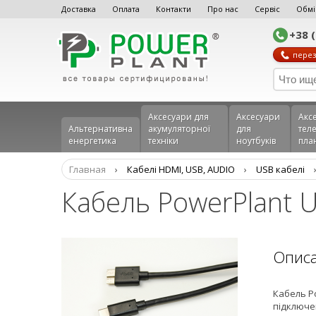
Доставка
Оплата
Контакти
Про нас
Сервіс
Обмі
+38 
перез
Аксесуари для
Аксесуари
Акс
Альтернативна
акумуляторної
для
теле
енергетика
техніки
ноутбуків
пла
Главная
›
Кабелі HDMI, USB, AUDIO
›
USB кабелі
Кабель PowerPlant U
Опис
Кабель Po
підключе