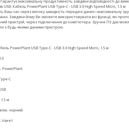
. Гарантує максимальну продуктивність завдяки відповідності до вим
в USB. Кабель PowerPlant USB Type-C - USB 3.0 High Speed Micro, 1.5 м
ь Ваш час через високу швидкість передачі даних і максимальну зру
нні. Завдяки йому Ви зможете використовувати всі функції, які проп
ний пристрій, через підключення до комп'ютера. Зручне ПЗ дає можл
и з будь-якими даними пристрою.
бель PowerPlant USB Type-C - USB 3.0 High Speed Micro, 1.5 м
3.0
: PowerPlant
 Type-C
 USB
1.5 м
белю: чорний
: пакет