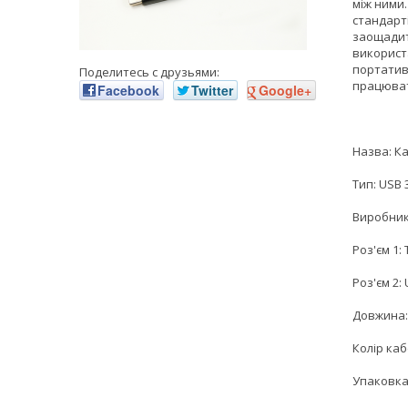
між ними
стандарті
заощадит
використа
портатив
Поделитесь с друзьями:
працюват
Facebook
Twitter
Google+
Назва: Ка
Тип: USB 
Виробник
Роз'єм 1:
Роз'єм 2:
Довжина: 
Колір ка
Упаковка