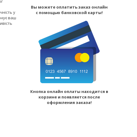
ог
Вы можете оплатить заказ онлайн
чність у
с помощью банковской карты!
онує ваш
ивість
Кнопка онлайн оплаты находится в
корзине и появляется после
оформления заказа!