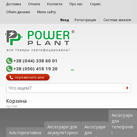
Доставка
Оплата
Контакти
Про нас
Сервіс
Обмін даними
Мапа сайту
Вход
Регистрация
Система заказов
+38 (044) 338 60 01
+38 (050) 418 19 20
перезвоните мне
Корзина
пустая
Аксеcуари
для
Аксесуари для
Аксесуари
телефонів
Альтернативна
акумуляторної
для
і