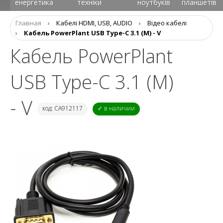
енергетика
техніки
ноутбуків
планшетів
Главная
›
Кабелі HDMI, USB, AUDIO
›
Відео кабелі
›
Кабель PowerPlant USB Type-C 3.1 (M) - V
Кабель PowerPlant
USB Type-C 3.1 (M)
- V
код: CA912117
✓ в наличии