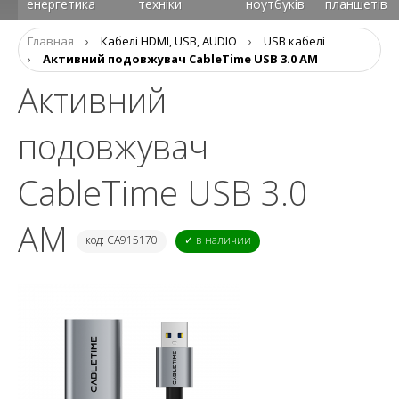
енергетика
техніки
ноутбуків
планшетів
Главная
›
Кабелі HDMI, USB, AUDIO
›
USB кабелі
›
Активний подовжувач CableTime USB 3.0 AM
Активний
подовжувач
CableTime USB 3.0
AM
код: CA915170
✓ в наличии