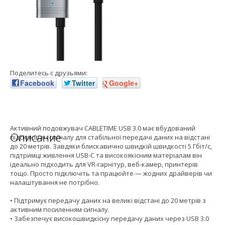
Поделитесь с друзьями:
Facebook
Twitter
Google+
Активний подовжувач CABLETIME USB 3.0 має вбудований
Описание
підсилювач сигналу для стабільної передачі даних на відстані
до 20 метрів. Завдяки блискавично швидкій швидкості 5 Гбіт/с,
підтримці живлення USB-C та високоякісним матеріалам він
ідеально підходить для VR-гарнітур, веб-камер, принтерів
тощо. Просто підключіть та працюйте — жодних драйверів чи
налаштування не потрібно.
• Підтримує передачу даних на великі відстані до 20 метрів з
активним посиленням сигналу.
• Забезпечує високошвидкісну передачу даних через USB 3.0