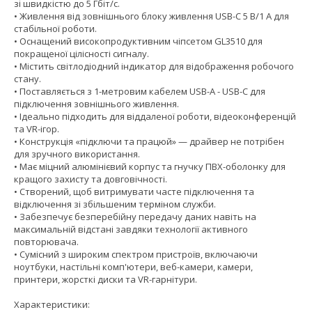
зі швидкістю до 5 Гбіт/с.
• Живлення від зовнішнього блоку живлення USB-C 5 В/1 А для
стабільної роботи.
• Оснащений високопродуктивним чіпсетом GL3510 для
покращеної цілісності сигналу.
• Містить світлодіодний індикатор для відображення робочого
стану.
• Поставляється з 1-метровим кабелем USB-A - USB-C для
підключення зовнішнього живлення.
• Ідеально підходить для віддаленої роботи, відеоконференцій
та VR-ігор.
• Конструкція «підключи та працюй» — драйвер не потрібен
для зручного використання.
• Має міцний алюмінієвий корпус та гнучку ПВХ-оболонку для
кращого захисту та довговічності.
• Створений, щоб витримувати часте підключення та
відключення зі збільшеним терміном служби.
• Забезпечує безперебійну передачу даних навіть на
максимальній відстані завдяки технології активного
повторювача.
• Сумісний з широким спектром пристроїв, включаючи
ноутбуки, настільні комп'ютери, веб-камери, камери,
принтери, жорсткі диски та VR-гарнітури.
Характеристики: