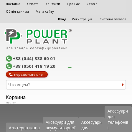
Доставка
Оплата
Контакти
Про нас
Сервіс
Обмін даними
Мапа сайту
Вход
Регистрация
Система заказов
+38 (044) 338 60 01
+38 (050) 418 19 20
перезвоните мне
Корзина
пустая
Аксеcуари
для
Аксесуари для
Аксесуари
телефонів
Альтернативна
акумуляторної
для
і