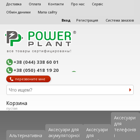
Доставка
Оплата
Контакти
Про нас
Сервіс
Обмін даними
Мапа сайту
Вход
Регистрация
Система заказов
+38 (044) 338 60 01
+38 (050) 418 19 20
перезвоните мне
Корзина
пустая
Аксеcуари
для
Аксесуари для
Аксесуари
телефонів
Альтернативна
акумуляторної
для
і