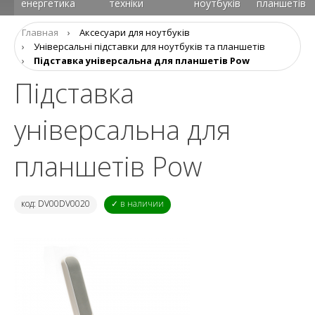
енергетика
техніки
ноутбуків
планшетів
Главная
›
Аксесуари для ноутбуків
›
Універсальні підставки для ноутбуків та планшетів
›
Підставка універсальна для планшетів Pow
Підставка
універсальна для
планшетів Pow
код: DV00DV0020
✓ в наличии