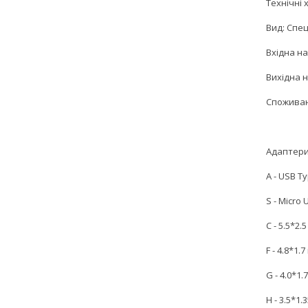
Технічні
Вид: Спе
Вхідна на
Вихідна н
Споживан
Адаптери
A - USB T
S - Micro 
C - 5.5*2.
F - 4.8*1.
G - 4.0*1.
H - 3.5*1.