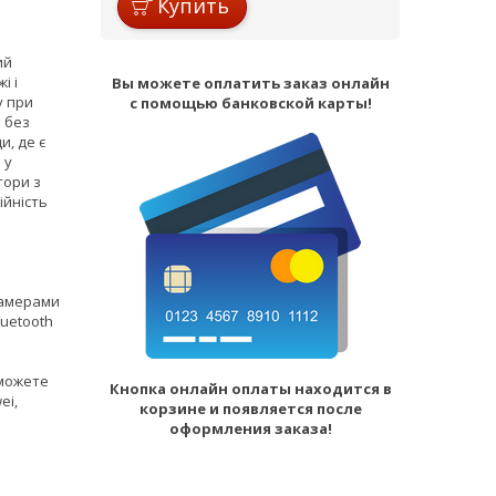
Купить
ий
і і
Вы можете оплатить заказ онлайн
у при
с помощью банковской карты!
 без
и, де є
 у
тори з
ійність
камерами
uetooth
и
 можете
Кнопка онлайн оплаты находится в
ei,
корзине и появляется после
оформления заказа!