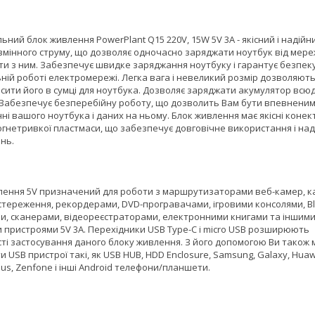
ьний блок живлення PowerPlant Q15 220V, 15W 5V 3A - якісний і надійн
змінного струму, що дозволяє одночасно заряджати ноутбук від мереж
и з ним. Забезпечує швидке заряджання ноутбуку і гарантує безпек
ьній роботі електромережі. Легка вага і невеликий розмір дозволяють
сити його в сумці для ноутбука. Дозволяє заряджати акумулятор всюд
 Забезпечує безперебійну роботу, що дозволить Вам бути впевненим
і вашого ноутбука і даних на ньому. Блок живлення має якісні конек
вогнетривкої пластмаси, що забезпечує довговічне використання і над
нь.
лення 5V призначений для роботи з маршрутизаторами веб-камер, 
стереження, рекордерами, DVD-програвачами, ігровими консолями, Bl
и, сканерами, відеореєстраторами, електронними книгами та іншим
и пристроями 5V 3A. Перехідники USB Type-C і micro USB розширюють
ті застосування даного блоку живлення. З його допомогою Ви також
 USB пристрої такі, як USB HUB, HDD Enclosure, Samsung, Galaxy, Huaw
sus, Zenfone і інші Android телефони/планшети.