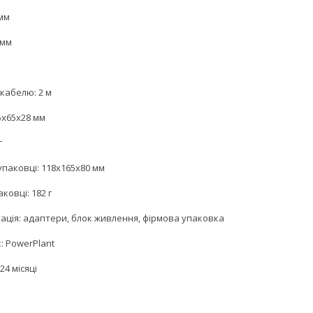
 мм
0 мм
кабелю: 2 м
5x65x28 мм
г
упаковці: 118x165x80 мм
аковці: 182 г
ація: адаптери, блок живлення, фірмова упаковка
: PowerPlant
24 місяці