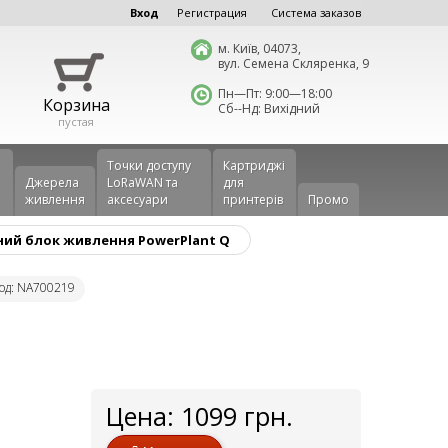
Вход
Регистрация
Система заказов
м. Київ, 04073,
вул. Семена Скляренка, 9
Пн—Пт: 9:00—18:00
Корзина
Сб--Нд: Вихідний
пустая
Точки доступу
Картриджі
Джерела
LoRaWAN та
для
живлення
аксесуари
принтерів
Промо
ний блок живлення PowerPlant Q
од: NA700219
Цена:
1099
грн.