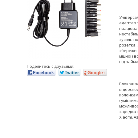
Універсал
адаптер 
працюват
нестабіл
зусиль но
розетка.
збереженн
міцної і 
від займа
Поделитесь с друзьями:
Facebook
Twitter
Google+
Блок жив
відеоспо
колонкам
сумісним
можливос
заряджати
Xiaomi, A