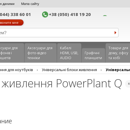
н даними
Мапа сайту
(044) 338 60 01
+38 (050) 418 19 20
воните мне
еcуари для
Аксесуари для
Кабелі
Товари для
фонів і
фото-відео
HDMI, USB,
Графічні
дому, офісу
ншетів
техніки
AUDIO
планшети
та хобі
ння для ноутбуків
›
Універсальні блоки живлення
›
Універсаль
 живлення PowerPlant Q
к
ание