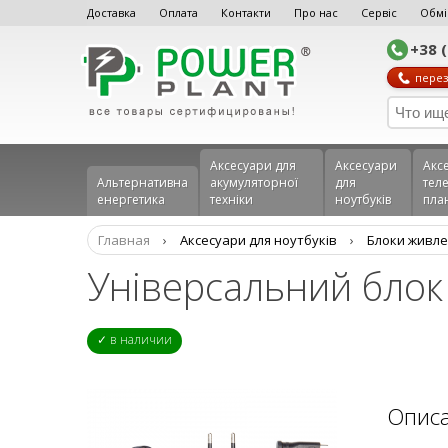
Доставка
Оплата
Контакти
Про нас
Сервіс
Обмі
+38 
перез
Аксесуари для
Аксесуари
Акс
Альтернативна
акумуляторної
для
теле
енергетика
техніки
ноутбуків
пла
Главная
›
Аксесуари для ноутбуків
›
Блоки живле
Універсальний блок
✓ в наличии
Опис