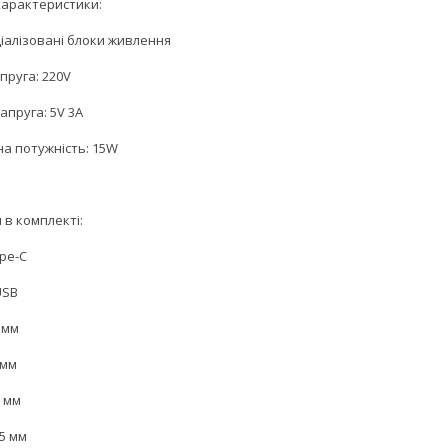
 характеристики:
ціалізовані блоки живлення
пруга: 220V
апруга: 5V 3А
а потужність: 15W
 в комплекті:
ype-C
USB
5 мм
7 мм
7 мм
35 мм