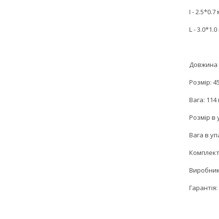
I - 2.5*0.7
L - 3.0*1.
Довжина 
Розмір: 4
Вага: 114 
Розмір в 
Вага в уп
Комплект
Виробник
Гарантія: 