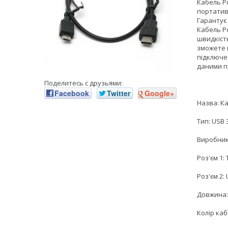
Кабель Po
портатив
Гарантує
Кабель Po
швидкіст
зможете 
підключе
даними п
Поделитесь с друзьями:
Facebook
Twitter
Google+
Назва: Ка
Тип: USB 
Виробник
Роз'єм 1:
Роз'єм 2:
Довжина: 
Колір ка