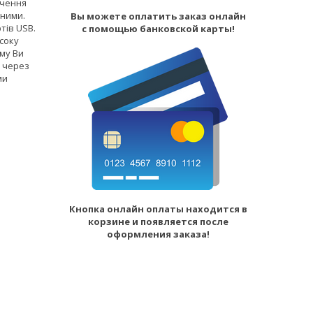
ючення
 ними.
Вы можете оплатить заказ онлайн
тів USB.
с помощью банковской карты!
исоку
ому Ви
, через
ми
Кнопка онлайн оплаты находится в
корзине и появляется после
оформления заказа!