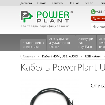
Доставка
Оплата
Контакти
Про нас
Сервіс
Обмі
+38 
перез
Аксесуари для
Аксесуари
Акс
Альтернативна
акумуляторної
для
теле
енергетика
техніки
ноутбуків
пла
Главная
›
Кабелі HDMI, USB, AUDIO
›
USB кабелі
Кабель PowerPlant U
Опис