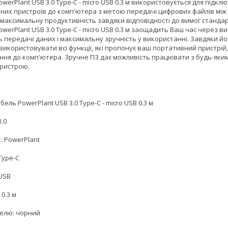
werPlant USB 3.0 Type-C - micro USB 0.3 м використовується для підкл
них пристроїв до комп'ютера з метою передачі цифрових файлів між
 максимальну продуктивність завдяки відповідності до вимог стандар
werPlant USB 3.0 Type-C - micro USB 0.3 м заощадить Ваш час через в
ь передачі даних і максимальну зручність у використанні. Завдяки й
використовувати всі функції, які пропонує ваш портативний пристрій
ння до комп'ютера. Зручне ПЗ дає можливість працювати з будь-яки
ристрою.
бель PowerPlant USB 3.0 Type-C - micro USB 0.3 м
3.0
: PowerPlant
 Type-C
 USB
0.3 м
белю: чорний