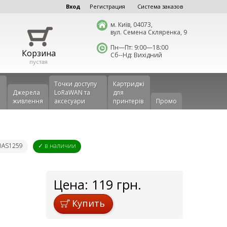
Вход
Регистрация
Система заказов
м. Київ, 04073,
вул. Семена Скляренка, 9
Пн—Пт: 9:00—18:00
Корзина
Сб--Нд: Вихідний
пустая
Точки доступу
Картриджі
Джерела
LoRaWAN та
для
живлення
аксесуари
принтерів
Промо
00AS1259
✓ в наличии
Цена:
119
грн.
Купить