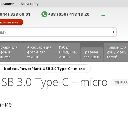
н даними
Мапа сайту
(044) 338 60 01
+38 (050) 418 19 20
воните мне
еcуари для
Аксесуари для
Кабелі
Товари для
фонів і
фото-відео
HDMI, USB,
Графічні
дому, офісу
ншетів
техніки
AUDIO
планшети
та хобі
›
Кабель PowerPlant USB 3.0 Type-C – micro
SB 3.0 Type-C – micro
код: KD
ание