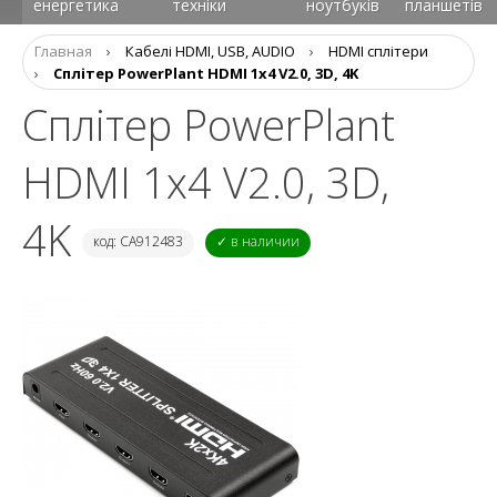
енергетика
техніки
ноутбуків
планшетів
Главная
›
Кабелі HDMI, USB, AUDIO
›
HDMI сплітери
›
Сплітер PowerPlant HDMI 1x4 V2.0, 3D, 4K
Сплітер PowerPlant
HDMI 1x4 V2.0, 3D,
4K
код: CA912483
✓ в наличии