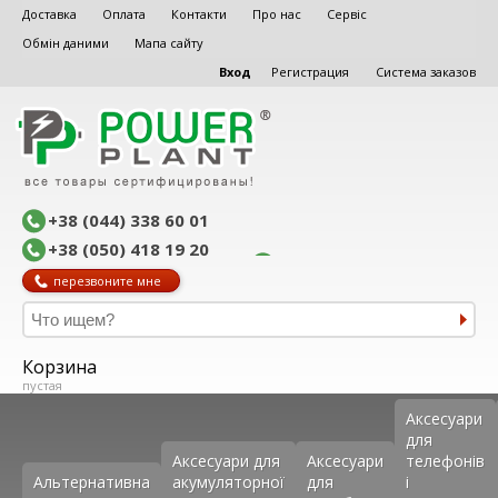
Доставка
Оплата
Контакти
Про нас
Сервіс
Обмін даними
Мапа сайту
Вход
Регистрация
Система заказов
+38 (044) 338 60 01
+38 (050) 418 19 20
перезвоните мне
Корзина
пустая
Аксеcуари
для
Аксесуари для
Аксесуари
телефонів
Альтернативна
акумуляторної
для
і