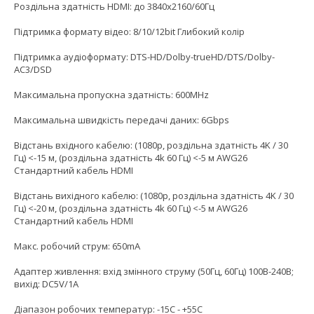
Роздільна здатність HDMI: до 3840x2160/60Гц
Підтримка формату відео: 8/10/12bit Глибокий колір
Підтримка аудіоформату: DTS-HD/Dolby-trueHD/DTS/Dolby-
AC3/DSD
Максимальна пропускна здатність: 600MHz
Максимальна швидкість передачі даних: 6Gbps
Відстань вхідного кабелю: (1080p, роздільна здатність 4K / 30
Гц) <-15 м, (роздільна здатність 4k 60 Гц) <-5 м AWG26
Стандартний кабель HDMI
Відстань вихідного кабелю: (1080p, роздільна здатність 4K / 30
Гц) <-20 м, (роздільна здатність 4k 60 Гц) <-5 м AWG26
Стандартний кабель HDMI
Макс. робочий струм: 650mA
Адаптер живлення: вхід змінного струму (50Гц, 60Гц) 100В-240В;
вихід: DC5V/1A
Діапазон робочих температур: -15С - +55С