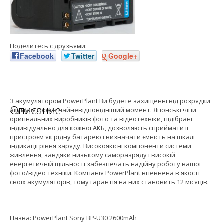
Поделитесь с друзьями:
Facebook
Twitter
Google+
З акумулятором PowerPlant Ви будете захищенні від розрядки
Описание
акумулятора в найневідповідніший момент. Японські чіпи
оригінальних виробників фото та відеотехніки, підібрані
індивідуально для кожної АКБ, дозволяють сприймати її
пристроєм як рідну батарею і визначати ємність на шкалі
індикації рівня заряду. Високоякісні компоненти системи
живлення, завдяки низькому саморазряду і високій
енергетичній щільності забезпечать надійну роботу вашої
фото/відео техніки. Компанія PowerPlant впевнена в якості
своїх акумуляторів, тому гарантія на них становить 12 місяців.
Назва: PowerPlant Sony BP-U30 2600mAh