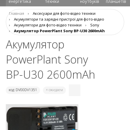
енергетика
техніки
ноутбуків
планшетів
Главная
›
Аксесуари для фото-відео техніки
›
Aкумулятори та зарядні пристрої для фото-відео
›
Акумулятори для фото-відео техніки
›
Sony
›
Акумулятор PowerPlant Sony BP-U30 2600mAh
Акумулятор
PowerPlant Sony
BP-U30 2600mAh
код: DV00DV1351
× ожидаем