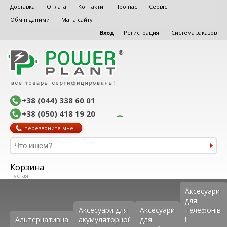
Доставка
Оплата
Контакти
Про нас
Сервіс
Обмін даними
Мапа сайту
Вход
Регистрация
Система заказов
+38 (044) 338 60 01
+38 (050) 418 19 20
перезвоните мне
Корзина
пустая
Аксеcуари
для
Аксесуари для
Аксесуари
телефонів
Альтернативна
акумуляторної
для
і