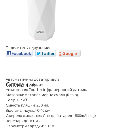
Поделитесь с друзьями:
Facebook
Twitter
Google+
Автоматичний дозатор мила.
Описание
Тип: Піноутворювач
Увімкнення: Touch + інфрачервоний датчик.
Матеріал: фотополімерна смола (Resin).
Колір: Білий.
Ємність пляшки: 250 мл.
Відстань індукції 0-40 мм.
Джерело живлення: Літієва батарея 1800mAh, що
перезаряджається.
Параметри зарядки: 5В 1А.