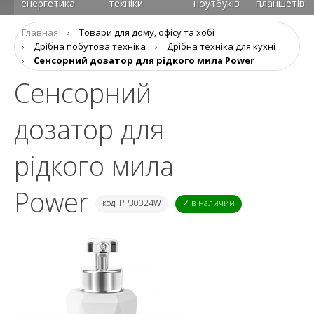
енергетика
техніки
ноутбуків
планшетів
Главная
›
Товари для дому, офісу та хобі
›
Дрібна побутова техніка
›
Дрібна техніка для кухні
›
Сенсорний дозатор для рідкого мила Power
Сенсорний
дозатор для
рідкого мила
Power
код: PP30024W
✓ в наличии