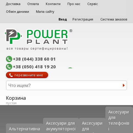
Доставка
Оплата
Контакти
Про нас
Сервіс
Обмін даними
Мапа сайту
Вход
Регистрация
Система заказов
+38 (044) 338 60 01
+38 (050) 418 19 20
перезвоните мне
Корзина
пустая
Аксеcуари
для
Аксесуари для
Аксесуари
телефонів
Альтернативна
акумуляторної
для
і