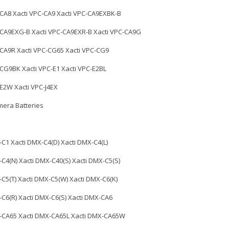
-CA8 Xacti VPC-CA9 Xacti VPC-CA9EXBK-B
-CA9EXG-B Xacti VPC-CA9EXR-B Xacti VPC-CA9G
-CA9R Xacti VPC-CG65 Xacti VPC-CG9
-CG9BK Xacti VPC-E1 Xacti VPC-E2BL
-E2W Xacti VPC-J4EX
mera Batteries
-C1 Xacti DMX-C4(D) Xacti DMX-C4(L)
-C4(N) Xacti DMX-C40(S) Xacti DMX-C5(S)
-C5(T) Xacti DMX-C5(W) Xacti DMX-C6(K)
-C6(R) Xacti DMX-C6(S) Xacti DMX-CA6
-CA65 Xacti DMX-CA65L Xacti DMX-CA65W