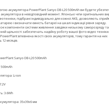
огою акумулятора PowerPlant Sanyo DB-L20 500mAh ви будете убезпеч
 акумулятора в невідповідний момент. Японські чіпи оригінальних в
деотехніки, підібрані індивідуально для кожної АКБ, дозволяють спри
батарею і визначати ємність батареї на шкалі індикації рівня заряду.
існі компоненти системи живлення завдяки низькому саморозряду та
чній щільності забезпечать надійну роботу вашої фото-відео техніки
PowerPlant впевнена якості своїх акумуляторів, тому гарантія на них
 12 місяців.
owerPlant Sanyo DB-L20 500mAh
: 500mAh
лятора: Li-ion
7.2V
ь: 3.6Wh
акумулятора: 35х39х6 мм