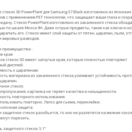
 стекло 3D PowerPlant для Samsung S7 Black изготовлено из японских
ов с применением PET технологии, что защищает ваши глаза и сохр
едачу. Стекло PowerPlant изготовлено из закаленного стекла обла
ью по шкале Мооса 9H. Даже острые предметы, такие как ключи и но
царапать его. Стекло имеет слой защиты от пятен, царапин, пыли, о
и жировых разводов.
 преимущества :
ые края
ое стекло 3D имеет загнутые края, которые полностью повторяют
ный дисплей.
чивость к царапинам:
ость материала из закаленного стекла усиливает устойчивость прот
 царапин.
чное стекло:
опропускания, картинка не теряет качества и насыщенности.
жность повторного использования:
пользовать повторно. Легко для съема, переклейки.
сколочная защита:
и защитное стекло разобьется, то оно не разлетится на мелкие оскол
могут порезать.
ь защитного стекла: 5.1"