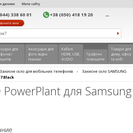
н даними
Мапа сайту
(044) 338 60 01
+38 (050) 418 19 20
воните мне
еcуари для
Аксесуари для
Кабелі
Товари для
фонів і
фото-відео
HDMI, USB,
Графічні
дому, офісу
ншетів
техніки
AUDIO
планшети
та хобі
Захисне скло для мобільних телефонів
›
Захисне скло SAMSUNG
7 Black
 PowerPlant для Samsung
ание