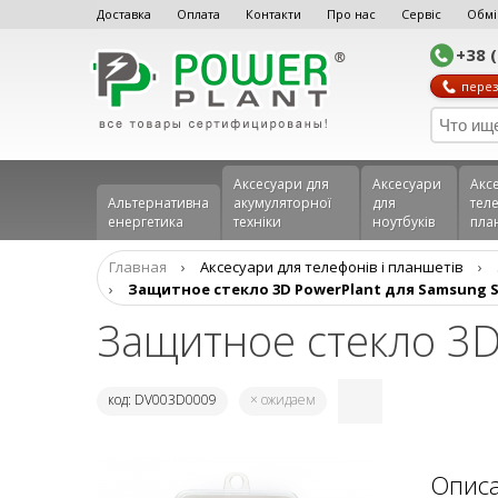
Доставка
Оплата
Контакти
Про нас
Сервіс
Обмі
+38 
перез
Аксесуари для
Аксесуари
Акс
Альтернативна
акумуляторної
для
теле
енергетика
техніки
ноутбуків
пла
Главная
›
Аксеcуари для телефонів і планшетів
›
›
Защитное стекло 3D PowerPlant для Samsung S
Защитное стекло 3D
код: DV003D0009
× ожидаем
Опис