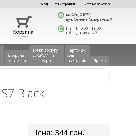
Вход
Регистрация
Система заказов
м. Київ, 04073,
вул. Семена Скляренка, 9
Пн—Пт: 9:00—18:00
Корзина
Сб--Нд: Вихідний
пустая
Точки доступу
Картриджі
Джерела
LoRaWAN та
для
живлення
аксесуари
принтерів
Промо
 S7 Black
Цена:
344
грн.