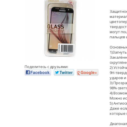
Защитное
материал
цветопер
твердост
могут по
пальцев 
Основные
1)Загнут
Закалённ
скруглён
Поделитесь с друзьями:
2) Устой
Facebook
Twitter
Google+
9H-тверд
ударов и
3) Прозра
98% свет
4) Возмо
Можно ис
5) Антио
Даже есл
которые 
Диагонал