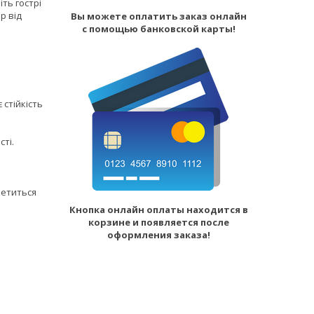
ть гострі
р від
Вы можете оплатить заказ онлайн
с помощью банковской карты!
 стійкість
сті.
летиться
Кнопка онлайн оплаты находится в
корзине и появляется после
оформления заказа!