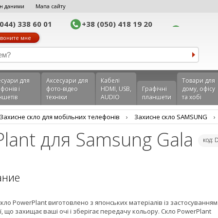
н даними
Мапа сайту
(044) 338 60 01
+38 (050) 418 19 20
воните мне
еcуари для
Аксесуари для
Кабелі
Товари для
фонів і
фото-відео
HDMI, USB,
Графічні
дому, офісу
ншетів
техніки
AUDIO
планшети
та хобі
Захисне скло для мобільних телефонів
›
Захисне скло SAMSUNG
›
Plant для Samsung Gala
код:
ание
кло PowerPlant виготовлено з японських матеріалів із застосуванням
ї, що захищає ваші очі і зберігає передачу кольору. Скло PowerPlant