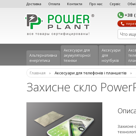
Доставка
Оплата
Контакти
Про нас
Сервіс
Обмі
+38 
перез
Аксесуари для
Аксесуари
Акс
Альтернативна
акумуляторної
для
теле
енергетика
техніки
ноутбуків
пла
Главная
›
Аксеcуари для телефонів і планшетів
›
Захисне скло Power
Опис
Захисне с
технологі