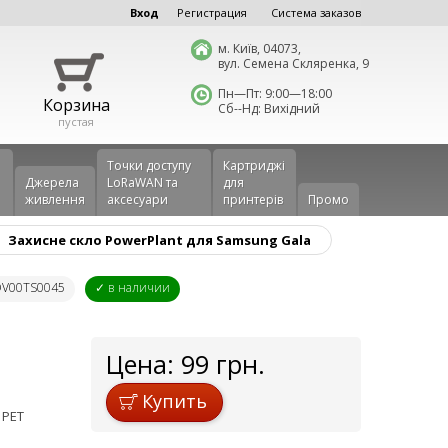
Вход
Регистрация
Система заказов
м. Київ, 04073,
вул. Семена Скляренка, 9
Пн—Пт: 9:00—18:00
Корзина
Сб--Нд: Вихідний
пустая
Точки доступу
Картриджі
Джерела
LoRaWAN та
для
живлення
аксесуари
принтерів
Промо
Захисне скло PowerPlant для Samsung Gala
 DV00TS0045
✓ в наличии
Цена:
99
грн.
Купить
 PET