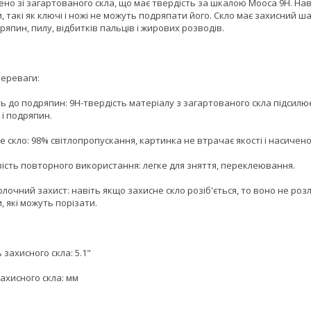
но зі загартованого скла, що має твердість за шкалою Мооса 9H. Наві
 такі як ключі і ножі не можуть подряпати його. Скло має захисний ша
ряпин, пилу, відбитків пальців і жирових розводів.
переваги:
сть до подряпин: 9H-твердість матеріалу з загартованого скла підсилює
 і подряпин.
е скло: 98% світлопропускання, картинка не втрачає якості і насичено
вість повторного використання: легке для зняття, переклеювання.
олочний захист: навіть якщо захисне скло розіб'ється, то воно не роз
, які можуть порізати.
 захисного скла: 5.1"
ахисного скла: мм