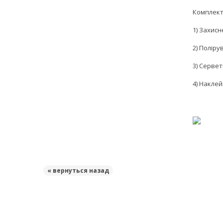
Комплект
1) Захисн
2) Полір
3) Серве
4) Накле
« вернуться назад