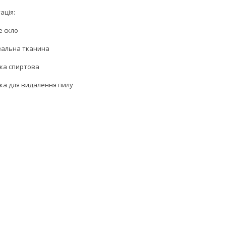
ація:
е скло
увальна тканина
тка спиртова
йка для видалення пилу