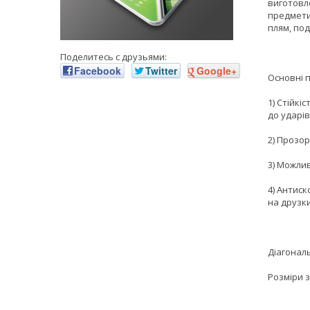
виготовле
предмети,
плям, под
Поделитесь с друзьями:
Facebook
Twitter
Google+
Основні 
1) Стійкі
до ударів
2) Прозор
3) Можли
4) Антиск
на друзки
Діагональ
Розміри з