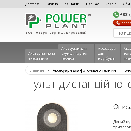
Доставка
Оплата
Контакти
Про нас
Сервіс
Обмі
+38 
перез
Аксесуари для
Аксесуари
Акс
Альтернативна
акумуляторної
для
теле
енергетика
техніки
ноутбуків
пла
Главная
›
Аксесуари для фото-відео техніки
›
Бло
Пульт дистанційног
Опис
Даний пул
тривалою