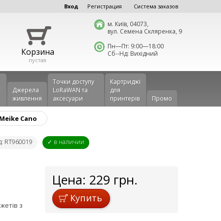
Вход
Регистрация
Система заказов
м. Київ, 04073,
вул. Семена Скляренка, 9
Пн—Пт: 9:00—18:00
Корзина
Сб--Нд: Вихідний
пустая
Точки доступу
Картриджі
Джерела
LoRaWAN та
для
живлення
аксесуари
принтерів
Промо
Meike Cano
д: RT960019
✓ в наличии
Цена:
229
грн.
Купить
жетів з