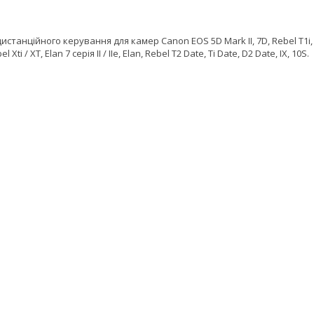
дистанційного керування для камер Canon EOS 5D Mark II, 7D, Rebel T1i, 
el Xti / XT, Elan 7 серія II / IIe, Elan, Rebel T2 Date, Ti Date, D2 Date, IX, 10S.