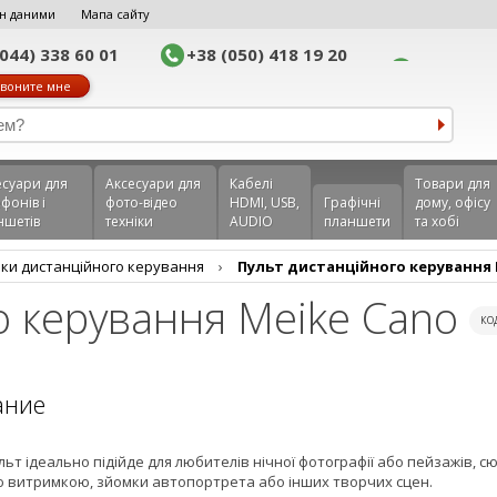
н даними
Мапа сайту
(044) 338 60 01
+38 (050) 418 19 20
воните мне
еcуари для
Аксесуари для
Кабелі
Товари для
фонів і
фото-відео
HDMI, USB,
Графічні
дому, офісу
ншетів
техніки
AUDIO
планшети
та хобі
ки дистанційного керування
›
Пульт дистанційного керування 
о керування Meike Cano
ко
ание
ьт ідеально підійде для любителів нічної фотографії або пейзажів, сю
 витримкою, зйомки автопортрета або інших творчих сцен.