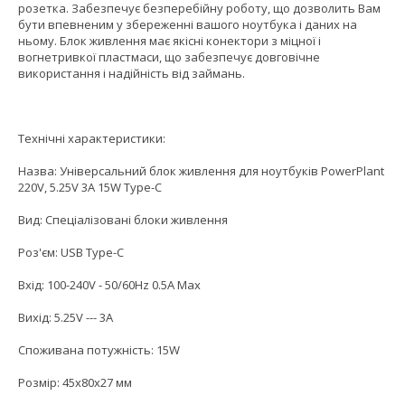
розетка. Забезпечує безперебійну роботу, що дозволить Вам
бути впевненим у збереженні вашого ноутбука і даних на
ньому. Блок живлення має якісні конектори з міцної і
вогнетривкої пластмаси, що забезпечує довговічне
використання і надійність від займань.
Технічні характеристики:
Назва: Універсальний блок живлення для ноутбуків PowerPlant
220V, 5.25V 3A 15W Type-C
Вид: Спеціалізовані блоки живлення
Роз'єм: USB Type-C
Вхід: 100-240V - 50/60Hz 0.5A Max
Вихід: 5.25V --- 3A
Споживана потужність: 15W
Pозмір: 45x80x27 мм