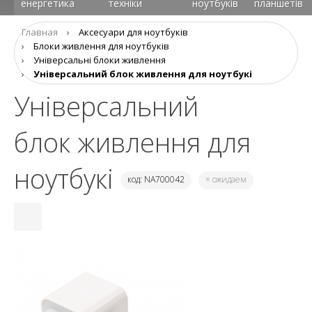
енергетика
техніки
ноутбуків
планшетів
Главная
›
Аксесуари для ноутбуків
›
Блоки живлення для ноутбуків
›
Універсальні блоки живлення
›
Універсальний блок живлення для ноутбукі
Універсальний
блок живлення для
ноутбукі
код: NA700042
× ожидаем