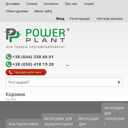
Доставка
Оплата
Контакти
Про нас
Сервіс
Обмін даними
Мапа сайту
Вход
Регистрация
Система заказов
+38 (044) 338 60 01
+38 (050) 418 19 20
перезвоните мне
Корзина
пустая
Аксеcуари
для
Аксесуари для
Аксесуари
телефонів
Альтернативна
акумуляторної
для
і