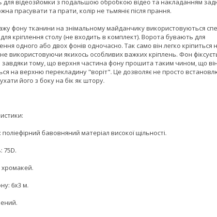
ь для відеозйомки з подальшою обробкою відео та накладанням зад
жна прасувати та прати, колір не тьмяніє після прання.
ажу фону тканини на знімальному майданчику використовуються спе
для кріплення столу (не входить в комплект). Ворота бувають для
ння одного або двох фонів одночасно. Так само він легко кріпиться 
, не використовуючи якихось особливих важких кріплень. Фон фіксуєт
" завдяки тому, що верхня частина фону прошита таким чином, що він
ься на верхню перекладину "воріт". Це дозволяє не просто встанов
рухати його з боку на бік як штору.
истики:
 поліефірний бавовняний матеріал високої щільності.
: 75D.
: хромакей.
ну: 6x3 м.
лений.