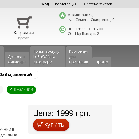
Вход
Регистрация
Система заказов
м. Київ, 04073,
вул. Семена Скляренка, 9
Пн—Пт: 9:00—18:00
Корзина
Сб--Нд: Вихідний
пустая
Точки доступу
Картриджі
Джерела
LoRaWAN та
для
живлення
аксесуари
принтерів
Промо
3x6 м, зелений
G
✓ в наличии
Цена:
1999
грн.
Купить
ручний в
 Ідеально