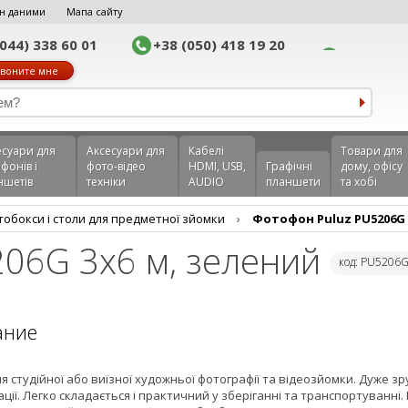
н даними
Мапа сайту
(044) 338 60 01
+38 (050) 418 19 20
воните мне
еcуари для
Аксесуари для
Кабелі
Товари для
фонів і
фото-відео
HDMI, USB,
Графічні
дому, офісу
ншетів
техніки
AUDIO
планшети
та хобі
обокси і столи для предметної зйомки
›
Фотофон Puluz PU5206G 
206G 3x6 м, зелений
код: PU5206
ание
я студійної або виїзної художньої фотографії та відеозйомки. Дуже з
ції. Легко складається і практичний у зберіганні та транспортуванні.