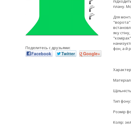
підходит
плану. Мо
Для монт
"ворота" 
встановле
яку стіну
"комірах
нанизуєт
Поделитесь с друзьями:
фон, а й 
Facebook
Twitter
Google+
Характер
Матеріал:
Щільність
Тип фону
Розмір фо
Колір: зе