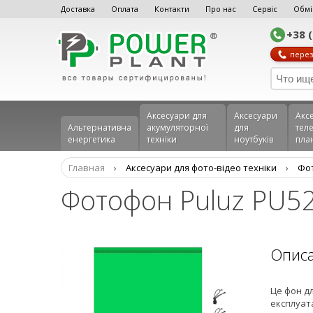
Доставка
Оплата
Контакти
Про нас
Сервіс
Обмі
+38 
перез
Аксесуари для
Аксесуари
Акс
Альтернативна
акумуляторної
для
теле
енергетика
техніки
ноутбуків
пла
Главная
›
Аксесуари для фото-відео техніки
›
Фот
Фотофон Puluz PU5
Опис
Це фон дл
експлуата