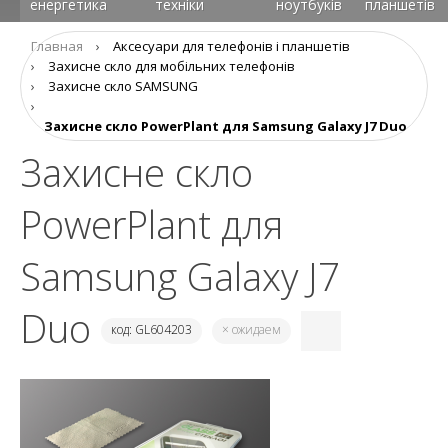
енергетика
техніки
ноутбуків
планшетів
Главная
›
Аксеcуари для телефонів і планшетів
›
Захисне скло для мобільних телефонів
›
Захисне скло SAMSUNG
›
Захисне скло PowerPlant для Samsung Galaxy J7 Duo
Захисне скло
PowerPlant для
Samsung Galaxy J7
Duo
код: GL604203
× ожидаем