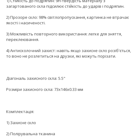
1) Стійкість до подряпин: 9H-твердість матеріалу з
загартованого скла підсилює стійкість до ударів і подряпин.
2) Прозоре скло: 98% світлопропускання, картинка не втрачає
якості і насиченості.
3) Можливість повторного використання: легке для зняття,
переклеювання.
4) Антисколочний захист: навіть якщо захисне скло розіб'ється,
то воно не розлетиться на друзки, які можуть порізати.
Діагональ захисного скла: 5.5"
Розміри захисного скла: 73x146x0.33 мм
Комплектація:
1) Захисне скло
2) Полірувальна тканина