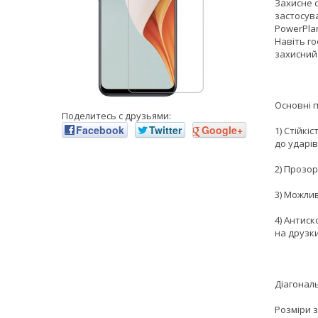
Захисне с
застосува
PowerPlan
Навіть го
захисний 
Основні 
Поделитесь с друзьями:
Facebook
Twitter
Google+
1) Стійкі
до ударів
2) Прозор
3) Можли
4) Антиск
на друзки
Діагональ
Розміри з