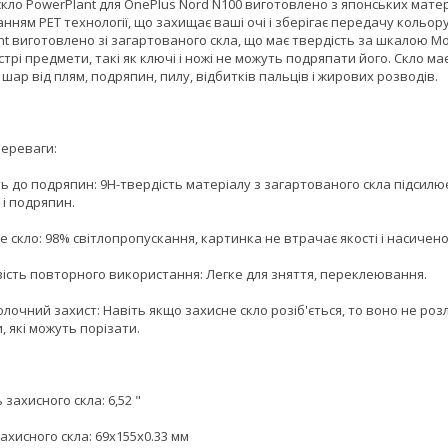
кло PowerPlant для OnePlus Nord N100 виготовлено з японських матері
нням PET технології, що захищає ваші очі і зберігає передачу кольору
t виготовлено зі загартованого скла, що має твердість за шкалою Мо
стрі предмети, такі як ключі і ножі не можуть подряпати його. Скло ма
шар від плям, подряпин, пилу, відбитків пальців і жирових розводів.
переваги:
сть до подряпин: 9H-твердість матеріалу з загартованого скла підсилює
 і подряпин.
е скло: 98% світлопропускання, картинка не втрачає якості і насичено
вість повторного використання: Легке для зняття, переклеювання.
олочний захист: Навіть якщо захисне скло розіб'ється, то воно не ро
, які можуть порізати.
 захисного скла: 6,52 "
ахисного скла: 69x155x0.33 мм