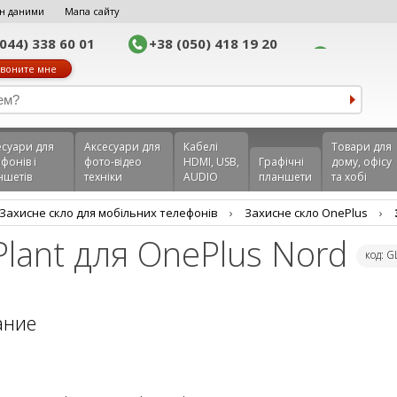
н даними
Мапа сайту
(044) 338 60 01
+38 (050) 418 19 20
воните мне
еcуари для
Аксесуари для
Кабелі
Товари для
фонів і
фото-відео
HDMI, USB,
Графічні
дому, офісу
ншетів
техніки
AUDIO
планшети
та хобі
Захисне скло для мобільних телефонів
›
Захисне скло OnePlus
›
Plant для OnePlus Nord
код: 
ание