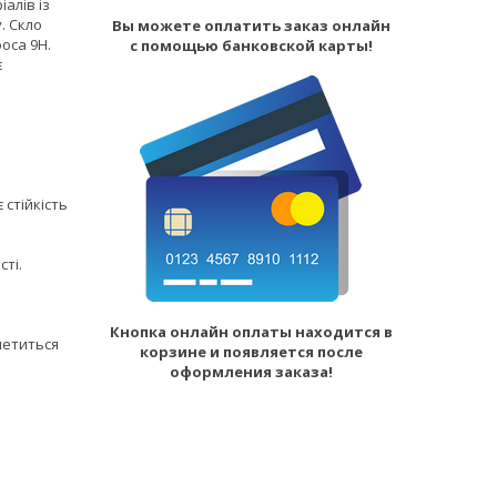
алів із
. Скло
Вы можете оплатить заказ онлайн
оса 9H.
с помощью банковской карты!
є
 стійкість
сті.
Кнопка онлайн оплаты находится в
злетиться
корзине и появляется после
оформления заказа!