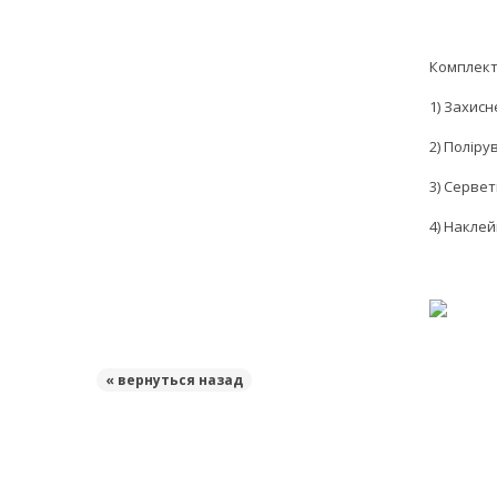
Комплект
1) Захисн
2) Полір
3) Серве
4) Накле
« вернуться назад