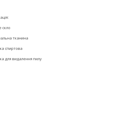
ація:
е скло
увальна тканина
тка спиртова
йка для видалення пилу