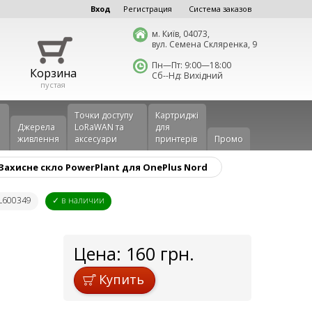
Вход
Регистрация
Система заказов
м. Київ, 04073,
вул. Семена Скляренка, 9
Пн—Пт: 9:00—18:00
Корзина
Сб--Нд: Вихідний
пустая
Точки доступу
Картриджі
Джерела
LoRaWAN та
для
живлення
аксесуари
принтерів
Промо
Захисне скло PowerPlant для OnePlus Nord
GL600349
✓ в наличии
Цена:
160
грн.
Купить