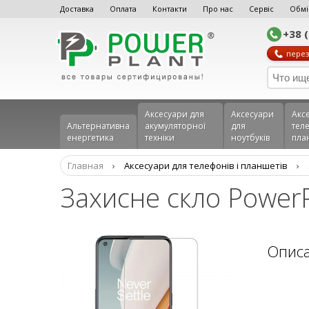
Доставка
Оплата
Контакти
Про нас
Сервіс
Обмі
+38 
перез
Аксесуари для
Аксесуари
Акс
Альтернативна
акумуляторної
для
теле
енергетика
техніки
ноутбуків
пла
Главная
›
Аксеcуари для телефонів і планшетів
›
Захисне скло Power
Опис