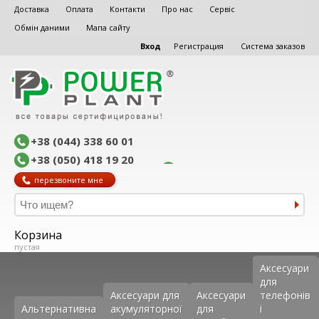
Доставка
Оплата
Контакти
Про нас
Сервіс
Обмін даними
Мапа сайту
Вход
Регистрация
Система заказов
+38 (044) 338 60 01
+38 (050) 418 19 20
перезвоните мне
Корзина
пустая
Аксеcуари
для
Аксесуари для
Аксесуари
телефонів
Альтернативна
акумуляторної
для
і