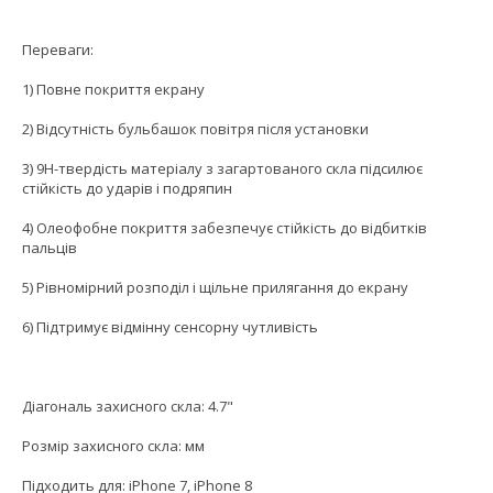
Переваги:
1) Повне покриття екрану
2) Відсутність бульбашок повітря після установки
3) 9H-твердість матеріалу з загартованого скла підсилює
стійкість до ударів і подряпин
4) Олеофобне покриття забезпечує стійкість до відбитків
пальців
5) Рівномірний розподіл і щільне прилягання до екрану
6) Підтримує відмінну сенсорну чутливість
Діагональ захисного скла: 4.7"
Розмір захисного скла: мм
Підходить для: iPhone 7, iPhone 8