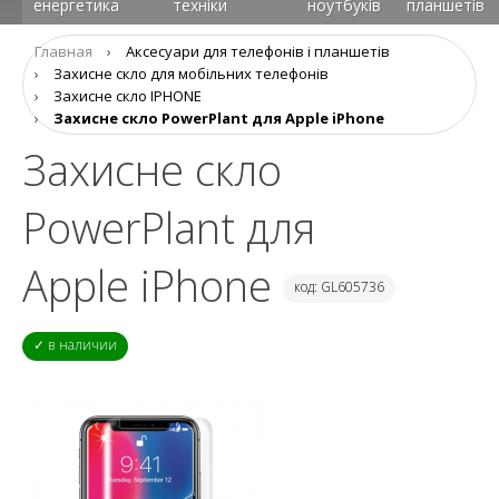
енергетика
техніки
ноутбуків
планшетів
Главная
›
Аксеcуари для телефонів і планшетів
›
Захисне скло для мобільних телефонів
›
Захисне скло IPHONE
›
Захисне скло PowerPlant для Apple iPhone
Захисне скло
PowerPlant для
Apple iPhone
код: GL605736
✓ в наличии