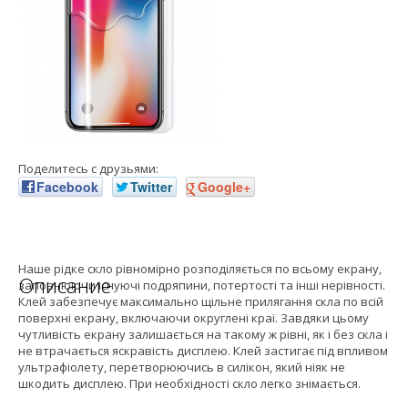
Поделитесь с друзьями:
Facebook
Twitter
Google+
Наше рідке скло рівномірно розподіляється по всьому екрану,
Описание
заповнюючи існуючі подряпини, потертості та інші нерівності.
Клей забезпечує максимально щільне прилягання скла по всій
поверхні екрану, включаючи округлені краї. Завдяки цьому
чутливість екрану залишається на такому ж рівні, як і без скла і
не втрачається яскравість дисплею. Клей застигає під впливом
ультрафіолету, перетворюючись в силікон, який ніяк не
шкодить дисплею. При необхідності скло легко знімається.