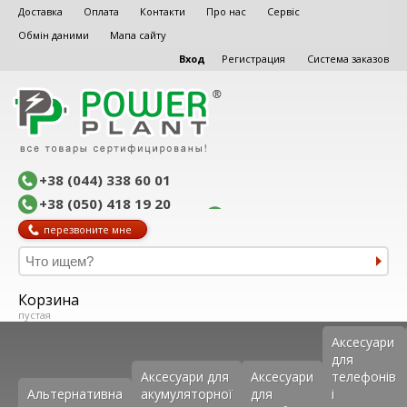
Доставка
Оплата
Контакти
Про нас
Сервіс
Обмін даними
Мапа сайту
Вход
Регистрация
Система заказов
+38 (044) 338 60 01
+38 (050) 418 19 20
перезвоните мне
Корзина
пустая
Аксеcуари
для
Аксесуари для
Аксесуари
телефонів
Альтернативна
акумуляторної
для
і