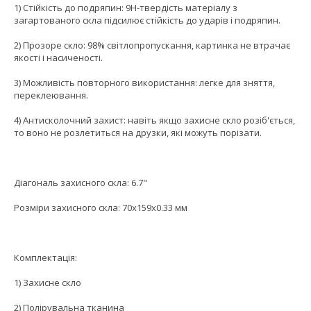
1) Стійкість до подряпин: 9H-твердість матеріалу з
загартованого скла підсилює стійкість до ударів і подряпин.
2) Прозоре скло: 98% світлопропускання, картинка не втрачає
якості і насиченості.
3) Можливість повторного використання: легке для зняття,
переклеювання.
4) Антисколочний захист: навіть якщо захисне скло розіб'ється,
то воно не розлетиться на друзки, які можуть порізати.
Діагональ захисного скла: 6.7"
Розміри захисного скла: 70x159x0.33 мм
Комплектація:
1) Захисне скло
2) Полірувальна тканина