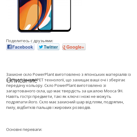
Поделитесь с друзьями:
Facebook
Twitter
Google+
Захисне скло PowerPlant виготовлено з японських матеріалів із
Описание
застосуванням PET технології, що захищає ваші очі і зберігає
передачу кольору. Скло PowerPlant виготовлено зі
загартованого скла, що має твердість за шкалою Мооса 9H.
Навіть гострі предмети, такі як ключі і ножі не можуть
подряпати його. Скло має захисний шар від плям, подряпин,
пилу, відбитків пальців і жирових розводів.
Основні переваги: