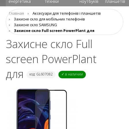
енергетика
техніки
ноутбуків
планшетів
Главная
›
Аксеcуари для телефонів і планшетів
›
Захисне скло для мобільних телефонів
›
Захисне скло SAMSUNG
›
Захисне скло Full screen PowerPlant для
Захисне скло Full
screen PowerPlant
для
код: GL607082
✓ в наличии