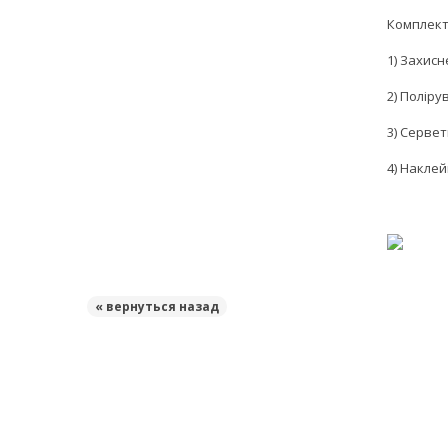
Комплект
1) Захисн
2) Полір
3) Серве
4) Накле
« вернуться назад