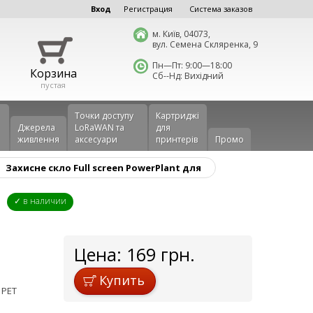
Вход
Регистрация
Система заказов
м. Київ, 04073,
вул. Семена Скляренка, 9
Пн—Пт: 9:00—18:00
Корзина
Сб--Нд: Вихідний
пустая
Точки доступу
Картриджі
Джерела
LoRaWAN та
для
живлення
аксесуари
принтерів
Промо
Захисне скло Full screen PowerPlant для
✓ в наличии
Цена:
169
грн.
Купить
 PET