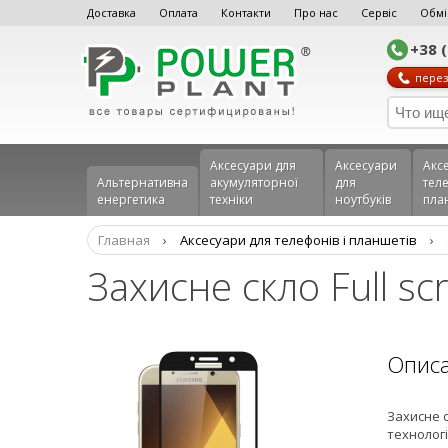
Доставка
Оплата
Контакти
Про нас
Сервіс
Обмі
+38 
перез
Аксесуари для
Аксесуари
Акс
Альтернативна
акумуляторної
для
теле
енергетика
техніки
ноутбуків
пла
Главная
›
Аксеcуари для телефонів і планшетів
›
Захисне скло Full s
Опис
Захисне с
технологі