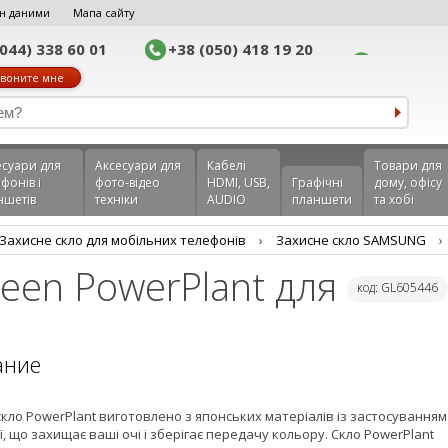
н даними
Мапа сайту
(044) 338 60 01
+38 (050) 418 19 20
воните мне
еcуари для
Аксесуари для
Кабелі
Товари для
фонів і
фото-відео
HDMI, USB,
Графічні
дому, офісу
ншетів
техніки
AUDIO
планшети
та хобі
Захисне скло для мобільних телефонів
›
Захисне скло SAMSUNG
›
creen PowerPlant для
код: GL605446
ание
кло PowerPlant виготовлено з японських матеріалів із застосуванням
ї, що захищає ваші очі і зберігає передачу кольору. Скло PowerPlant