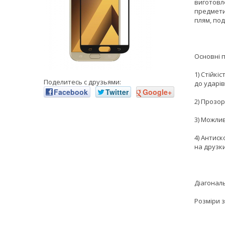
виготовле
предмети,
плям, под
Основні 
1) Стійкі
Поделитесь с друзьями:
до ударів
Facebook
Twitter
Google+
2) Прозор
3) Можли
4) Антиск
на друзки
Діагональ
Розміри з