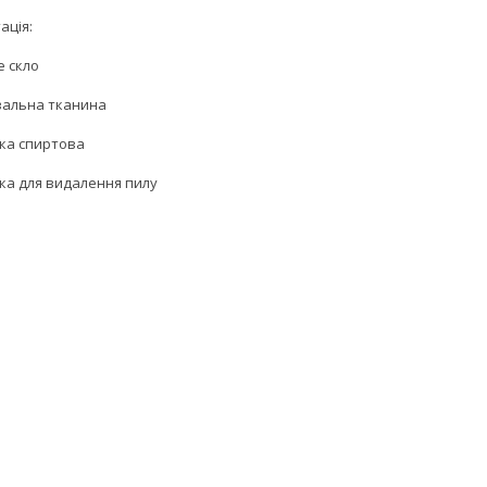
ація:
е скло
увальна тканина
тка спиртова
йка для видалення пилу