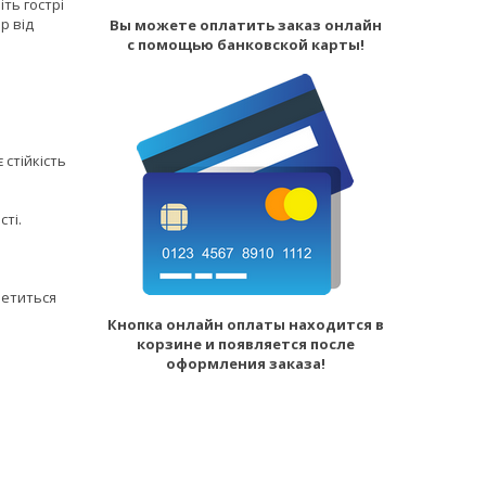
ть гострі
р від
Вы можете оплатить заказ онлайн
с помощью банковской карты!
 стійкість
сті.
летиться
Кнопка онлайн оплаты находится в
корзине и появляется после
оформления заказа!