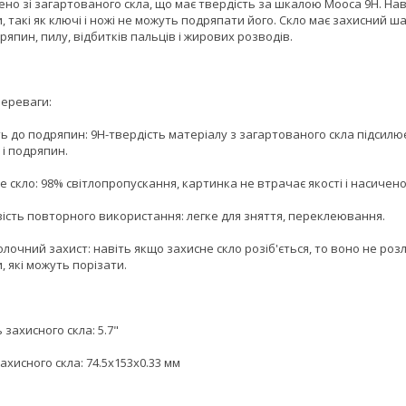
но зі загартованого скла, що має твердість за шкалою Мооса 9H. Наві
 такі як ключі і ножі не можуть подряпати його. Скло має захисний ша
ряпин, пилу, відбитків пальців і жирових розводів.
переваги:
сть до подряпин: 9H-твердість матеріалу з загартованого скла підсилює
 і подряпин.
е скло: 98% світлопропускання, картинка не втрачає якості і насичено
вість повторного використання: легке для зняття, переклеювання.
олочний захист: навіть якщо захисне скло розіб'ється, то воно не роз
, які можуть порізати.
 захисного скла: 5.7"
ахисного скла: 74.5x153x0.33 мм