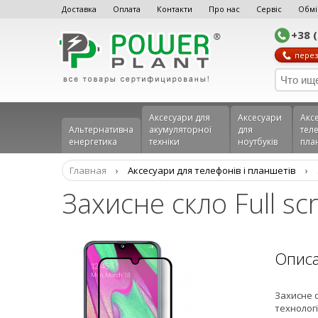
Доставка
Оплата
Контакти
Про нас
Сервіс
Обмі
+38 
перез
Аксесуари для
Аксесуари
Акс
Альтернативна
акумуляторної
для
теле
енергетика
техніки
ноутбуків
пла
Главная
›
Аксеcуари для телефонів і планшетів
›
Захисне скло Full s
Опис
Захисне с
технологі