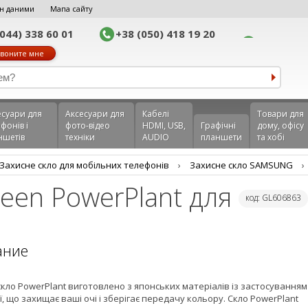
н даними
Мапа сайту
(044) 338 60 01
+38 (050) 418 19 20
воните мне
еcуари для
Аксесуари для
Кабелі
Товари для
фонів і
фото-відео
HDMI, USB,
Графічні
дому, офісу
ншетів
техніки
AUDIO
планшети
та хобі
Захисне скло для мобільних телефонів
›
Захисне скло SAMSUNG
›
creen PowerPlant для
код: GL606863
ание
кло PowerPlant виготовлено з японських матеріалів із застосуванням
ї, що захищає ваші очі і зберігає передачу кольору. Скло PowerPlant