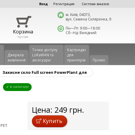
Вход
Регистрация
Система заказов
м. Київ, 04073,
вул. Семена Скляренка, 9
Пн—Пт: 9:00—18:00
Корзина
Сб--Нд: Вихідний
пустая
Точки доступу
Картриджі
Джерела
LoRaWAN та
для
живлення
аксесуари
принтерів
Промо
Захисне скло Full screen PowerPlant для
✓ в наличии
Цена:
249
грн.
Купить
 PET