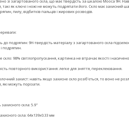
но зі загартованого скла, що має твердість за шкалою Мооса 9H. Наві
 такі як ключі і ножі не можуть подряпати його. Скло має захисний ша
ряпин, пилу, відбитків пальців і жирових розводів.
переваги:
сть до подряпин: 9H-твердість матеріалу з загартованого скла підсилює
 і подряпин.
е скло: 98% світлопропускання, картинка не втрачає якості і насичено
вість повторного використання: легке для зняття, переклеювання.
олочний захист: навіть якщо захисне скло розіб'ється, то воно не роз
, які можуть порізати.
 захисного скла: 5.9"
ахисного скла: 64x139x0.33 мм