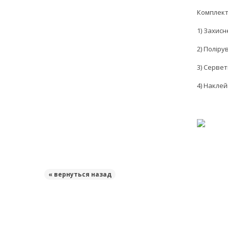
Комплект
1) Захисн
2) Полір
3) Серве
4) Накле
« вернуться назад