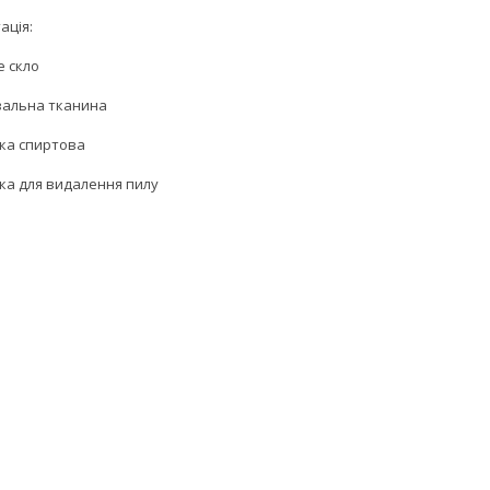
ація:
е скло
увальна тканина
тка спиртова
йка для видалення пилу