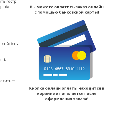
ть гострі
р від
Вы можете оплатить заказ онлайн
с помощью банковской карты!
 стійкість
сті.
летиться
Кнопка онлайн оплаты находится в
корзине и появляется после
оформления заказа!