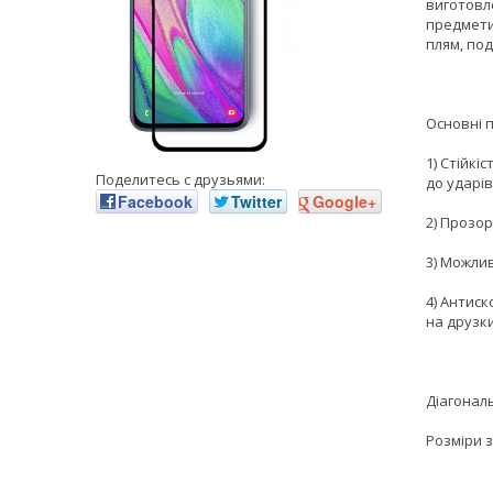
виготовле
предмети,
плям, под
Основні 
1) Стійкі
Поделитесь с друзьями:
до ударів
Facebook
Twitter
Google+
2) Прозор
3) Можли
4) Антиск
на друзки
Діагональ
Розміри з