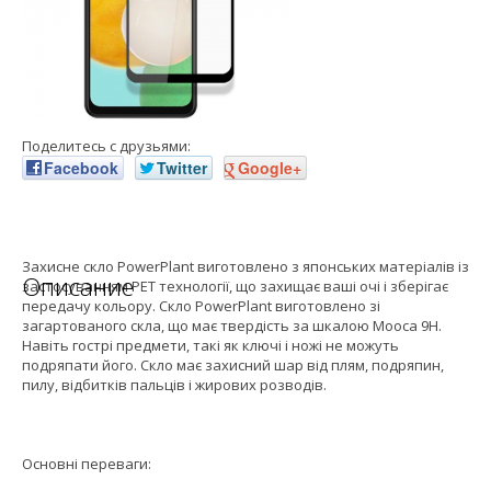
Поделитесь с друзьями:
Facebook
Twitter
Google+
Захисне скло PowerPlant виготовлено з японських матеріалів із
Описание
застосуванням PET технології, що захищає ваші очі і зберігає
передачу кольору. Скло PowerPlant виготовлено зі
загартованого скла, що має твердість за шкалою Мооса 9H.
Навіть гострі предмети, такі як ключі і ножі не можуть
подряпати його. Скло має захисний шар від плям, подряпин,
пилу, відбитків пальців і жирових розводів.
Основні переваги: