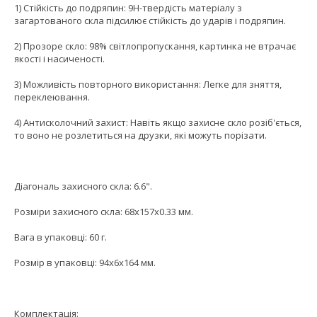
1) Стійкість до подряпин: 9H-твердість матеріалу з
загартованого скла підсилює стійкість до ударів і подряпин.
2) Прозоре скло: 98% світлопропускання, картинка не втрачає
якості і насиченості.
3) Можливість повторного використання: Легке для зняття,
переклеювання.
4) Антисколочний захист: Навіть якщо захисне скло розіб'ється,
то воно не розлетиться на друзки, які можуть порізати.
Діагональ захисного скла: 6.6".
Розміри захисного скла: 68x157x0.33 мм.
Вага в упаковці: 60 г.
Розмір в упаковці: 94х6х164 мм.
Комплектація: