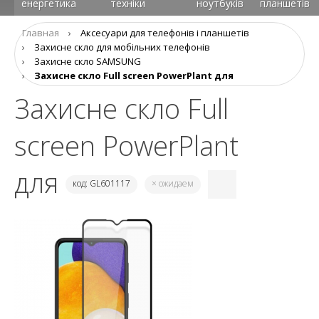
енергетика
техніки
ноутбуків
планшетів
Главная
›
Аксеcуари для телефонів і планшетів
›
Захисне скло для мобільних телефонів
›
Захисне скло SAMSUNG
›
Захисне скло Full screen PowerPlant для
Захисне скло Full
screen PowerPlant
для
код: GL601117
× ожидаем