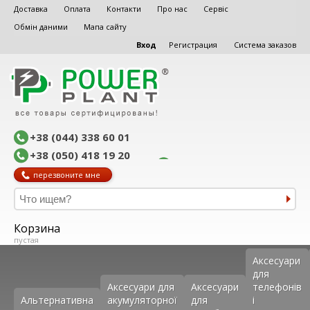
Доставка
Оплата
Контакти
Про нас
Сервіс
Обмін даними
Мапа сайту
Вход
Регистрация
Система заказов
+38 (044) 338 60 01
+38 (050) 418 19 20
перезвоните мне
Корзина
пустая
Аксеcуари
для
Аксесуари для
Аксесуари
телефонів
Альтернативна
акумуляторної
для
і