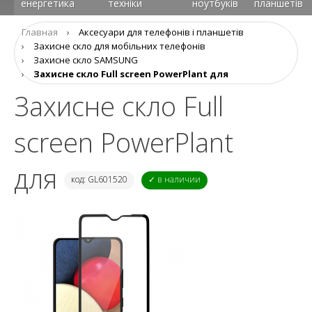
енергетика
техніки
ноутбуків
планшетів
Главная
›
Аксеcуари для телефонів і планшетів
›
Захисне скло для мобільних телефонів
›
Захисне скло SAMSUNG
›
Захисне скло Full screen PowerPlant для
Захисне скло Full
screen PowerPlant
для
код: GL601520
✓ в наличии