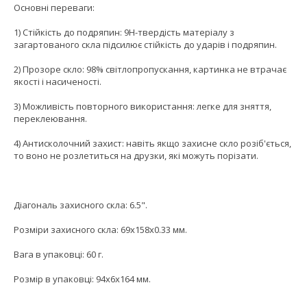
Основні переваги:
1) Стійкість до подряпин: 9H-твердість матеріалу з
загартованого скла підсилює стійкість до ударів і подряпин.
2) Прозоре скло: 98% світлопропускання, картинка не втрачає
якості і насиченості.
3) Можливість повторного використання: легке для зняття,
переклеювання.
4) Антисколочний захист: навіть якщо захисне скло розіб'ється,
то воно не розлетиться на друзки, які можуть порізати.
Діагональ захисного скла: 6.5".
Розміри захисного скла: 69x158x0.33 мм.
Вага в упаковці: 60 г.
Розмір в упаковці: 94x6x164 мм.