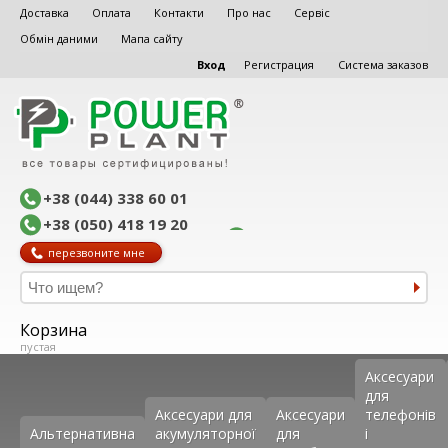
Доставка
Оплата
Контакти
Про нас
Сервіс
Обмін даними
Мапа сайту
Вход
Регистрация
Система заказов
+38 (044) 338 60 01
+38 (050) 418 19 20
перезвоните мне
Корзина
пустая
Аксеcуари
для
Аксесуари для
Аксесуари
телефонів
Альтернативна
акумуляторної
для
і