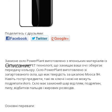
Поделитесь с друзьями:
Facebook
Twitter
Google+
Захисне скло PowerPlant виготовлено з японських матеріалів із
Описание
застосуванням PET технології, що захищає ваші очі і зберігає
передачу кольору. Скло PowerPlant виготовлено зі
загартованого скла, що має твердість за шкалою Мооса 9H.
Навіть гострі предмети, такі як ключі і ножі не можуть
подряпати його. Скло має захисний шар від плям, подряпин,
пилу, відбитків пальців і жирових розводів.
Основні переваги: