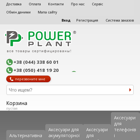
Доставка
Оплата
Контакти
Про нас
Сервіс
Обмін даними
Мапа сайту
Вход
Регистрация
Система заказов
+38 (044) 338 60 01
+38 (050) 418 19 20
перезвоните мне
Корзина
пустая
Аксеcуари
для
Аксесуари для
Аксесуари
телефонів
Альтернативна
акумуляторної
для
і