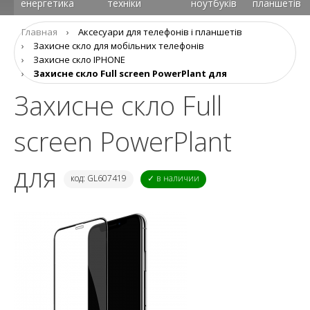
енергетика
техніки
ноутбуків
планшетів
Главная
›
Аксеcуари для телефонів і планшетів
›
Захисне скло для мобільних телефонів
›
Захисне скло IPHONE
›
Захисне скло Full screen PowerPlant для
Захисне скло Full
screen PowerPlant
для
код: GL607419
✓ в наличии