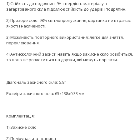
1) Стійкість до подряпин: 9H-твердість матеріалу з
загартованого скла підсилює стійкість до ударів і подряпин.
2) Прозоре скло: 98% світлопропускання, картинка не втрачає
якості і насиченості.
3) Можливість повторного використання: легке для зняття,
переклеювання.
4) Антисколочний захист: навіть якщо захисне скло розіб'ється,
то воно не розлетиться на друзки, які можуть порізати.
Діагональ захисного скла: 5.8"
Розміри захисного скла: 65x138x0.33 мм
Комплектація:
1) Захисне скло
2) Полірувальна тканина