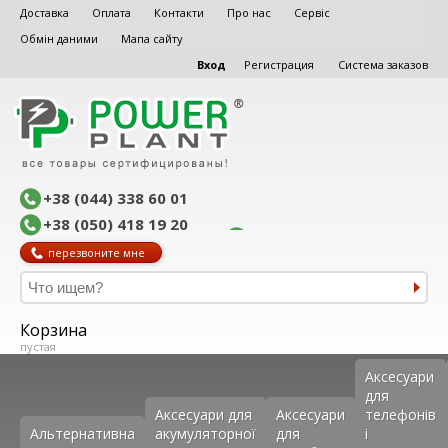
Доставка
Оплата
Контакти
Про нас
Сервіс
Обмін даними
Мапа сайту
Вход
Регистрация
Система заказов
+38 (044) 338 60 01
+38 (050) 418 19 20
перезвоните мне
Корзина
пустая
Аксеcуари
для
Аксесуари для
Аксесуари
телефонів
Альтернативна
акумуляторної
для
і