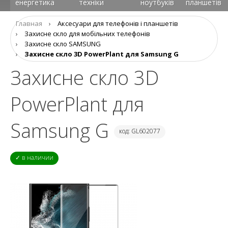
енергетика
техніки
ноутбуків
планшетів
Главная
›
Аксеcуари для телефонів і планшетів
›
Захисне скло для мобільних телефонів
›
Захисне скло SAMSUNG
›
Захисне скло 3D PowerPlant для Samsung G
Захисне скло 3D
PowerPlant для
Samsung G
код: GL602077
✓ в наличии