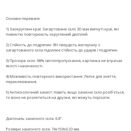
Основні переваги:
1) Заокруглені краї: Загартоване скло 3D має вигнуті краї, які
повністю повторюють округлений дисплей.
2) Стійкість до подряпин: 9H-твердість матеріалу з
загартованого скла підсилює стійкість до ударів і подряпин.
3) Прозоре скло: 98% світлопропускання, картинка не втрачає
якості і насиченості.
4) Можливість повторного використання: Легке для зняття,
переклеювання.
5) Антисколочний захист: Навіть якщо захисне скло розіб'ється,
то воно не розлетиться на друзки, які можуть порізати.
Діагональ захисного скла: 6.8".
Розміри захисного скла: 74x159x0.33 мм.