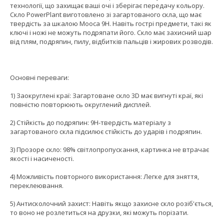
технології, що захищає ваші очі і зберігає передачу кольору.
Скло PowerPlant виготовлено зі загартованого скла, що має
твердість за шкалою Мооса 9H. Навіть гострі предмети, такі як
ключі і ножі не можуть подряпати його. Скло має захисний шар
від плям, подряпин, пилу, відбитків пальців і жирових розводів.
Основні переваги:
1) Заокруглені краї: Загартоване скло 3D має вигнуті краї, які
повністю повторюють округлений дисплей.
2) Стійкість до подряпин: 9H-твердість матеріалу з
загартованого скла підсилює стійкість до ударів і подряпин.
3) Прозоре скло: 98% світлопропускання, картинка не втрачає
якості і насиченості.
4) Можливість повторного використання: Легке для зняття,
переклеювання.
5) Антисколочний захист: Навіть якщо захисне скло розіб'ється,
то воно не розлетиться на друзки, які можуть порізати.