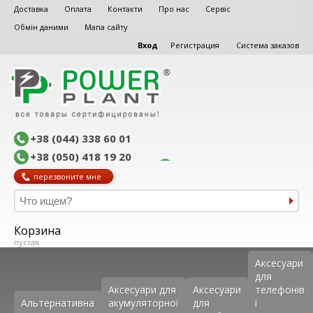
Доставка
Оплата
Контакти
Про нас
Сервіс
Обмін даними
Мапа сайту
Вход
Регистрация
Система заказов
+38 (044) 338 60 01
+38 (050) 418 19 20
перезвоните мне
Корзина
пустая
Аксеcуари
для
Аксесуари для
Аксесуари
телефонів
Альтернативна
акумуляторної
для
і