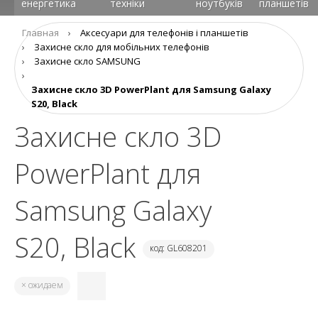
енергетика
техніки
ноутбуків
планшетів
Главная
›
Аксеcуари для телефонів і планшетів
›
Захисне скло для мобільних телефонів
›
Захисне скло SAMSUNG
›
Захисне скло 3D PowerPlant для Samsung Galaxy
S20, Black
Захисне скло 3D
PowerPlant для
Samsung Galaxy
S20, Black
код: GL608201
× ожидаем