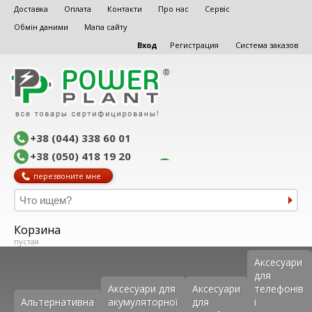
Доставка
Оплата
Контакти
Про нас
Сервіс
Обмін даними
Мапа сайту
Вход
Регистрация
Система заказов
+38 (044) 338 60 01
+38 (050) 418 19 20
перезвоните мне
Корзина
пустая
Аксеcуари
для
Аксесуари для
Аксесуари
телефонів
Альтернативна
акумуляторної
для
і