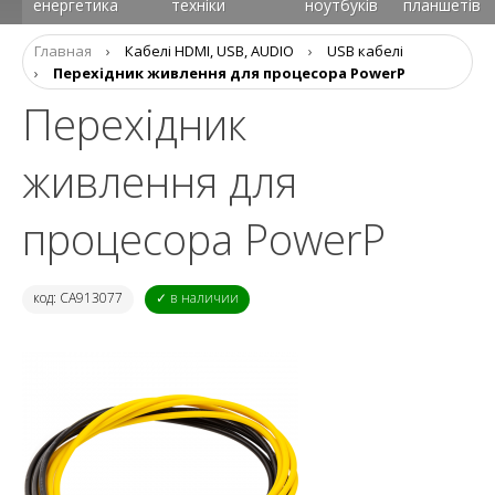
енергетика
техніки
ноутбуків
планшетів
Главная
›
Кабелі HDMI, USB, AUDIO
›
USB кабелі
›
Перехідник живлення для процесора PowerP
Перехідник
живлення для
процесора PowerP
код: CA913077
✓ в наличии