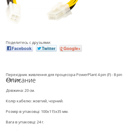
Поделитесь с друзьями:
Facebook
Twitter
Google+
Перехідник живлення для процесора PowerPlant 4 pin (F) - 8 pin
Описание
(M) 0.2 м
Довжина: 20 см.
Колір кабелю: жовтий, чорний.
Розмір в упаковці: 100x115x35 мм.
Вага в упаковці: 24 г.