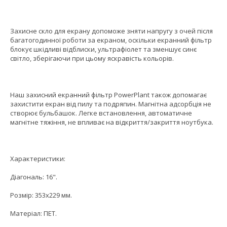
Захисне скло для екрану допоможе зняти напругу з очей після
багатогодинної роботи за екраном, оскільки екранний фільтр
блокує шкідливі відблиски, ультрафіолет та зменшує синє
світло, зберігаючи при цьому яскравість кольорів.
Наш захисний екранний фільтр PowerPlant також допомагає
захистити екран від пилу та подряпин. Магнітна адсорбція не
створює бульбашок. Легке встановлення, автоматичне
магнітне тяжіння, не впливає на відкриття/закриття ноутбука.
Характеристики:
Діагональ: 16".
Розмір: 353x229 мм.
Матеріал: ПЕТ.