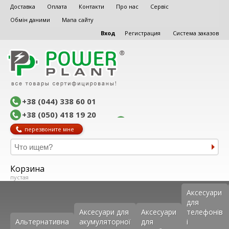
Доставка
Оплата
Контакти
Про нас
Сервіс
Обмін даними
Мапа сайту
Вход
Регистрация
Система заказов
+38 (044) 338 60 01
+38 (050) 418 19 20
перезвоните мне
Корзина
пустая
Аксеcуари
для
Аксесуари для
Аксесуари
телефонів
Альтернативна
акумуляторної
для
і