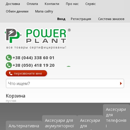
Доставка
Оплата
Контакти
Про нас
Сервіс
Обмін даними
Мапа сайту
Вход
Регистрация
Система заказов
+38 (044) 338 60 01
+38 (050) 418 19 20
перезвоните мне
Корзина
пустая
Аксеcуари
для
Аксесуари для
Аксесуари
телефонів
Альтернативна
акумуляторної
для
і