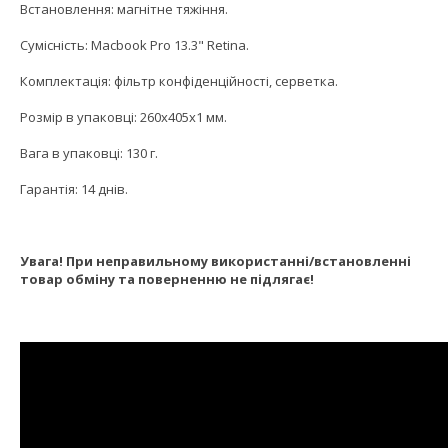
Встановлення: магнітне тяжіння.
Сумісність: Macbook Pro 13.3" Retina.
Комплектація: фільтр конфіденційності, серветка.
Розмір в упаковці: 260x405x1 мм.
Вага в упаковці: 130 г.
Гарантія: 14 днів.
Увага! При неправильному використанні/встановленні
товар обміну та поверненню не підлягає!