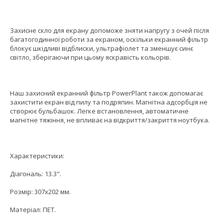
Захисне скло для екрану допоможе зняти напругу з очей після
багатогодинної роботи за екраном, оскільки екранний фільтр
блокує шкідливі відблиски, ультрафіолет та зменшує синє
світло, зберігаючи при цьому яскравість кольорів.
Наш захисний екранний фільтр PowerPlant також допомагає
захистити екран від пилу та подряпин. Магнітна адсорбція не
створює бульбашок. Легке встановлення, автоматичне
магнітне тяжіння, не впливає на відкриття/закриття ноутбука.
Характеристики:
Діагональ: 13.3".
Розмір: 307х202 мм.
Матеріал: ПЕТ.