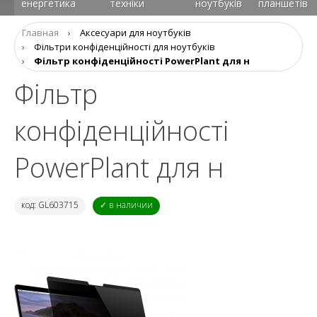
енергетика
техніки
ноутбуків
планшетів
Главная
›
Аксесуари для ноутбуків
›
Фільтри конфіденційності для ноутбуків
›
Фільтр конфіденційності PowerPlant для н
Фільтр
конфіденційності
PowerPlant для н
код: GL603715
✓ в наличии