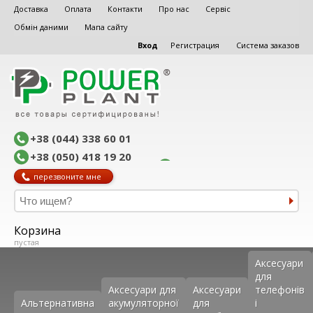
Доставка
Оплата
Контакти
Про нас
Сервіс
Обмін даними
Мапа сайту
Вход
Регистрация
Система заказов
+38 (044) 338 60 01
+38 (050) 418 19 20
перезвоните мне
Корзина
пустая
Аксеcуари
для
Аксесуари для
Аксесуари
телефонів
Альтернативна
акумуляторної
для
і