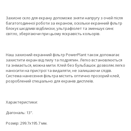
Захисне скло для екрану допоможе зняти напругу з очей після
багатогодинної роботи за екраном, оскільки екранний фільтр
блокує шкідливі відблиски, ультрафіолет та зменшує синє
світло, зберігаючи при цьому яскравість кольорів.
Наш захисний екранний фільтр PowerPlant також допомагає
захистити екран від пилу та подряпин. Легко встановлюється
та знімається, можна мити. Клей без бульбашок дозволяє легко
наносити на пристрої та видаляти, не залишаючи слідів.
Система нанесення фільтра містить оптично прозорий клей,
розроблений спеціально для екранів дисплеїв.
Характеристики:
Діагональ: 13".
Розмір: 299.7x195.7 мм.