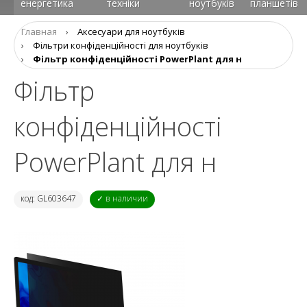
енергетика
техніки
ноутбуків
планшетів
Главная
›
Аксесуари для ноутбуків
›
Фільтри конфіденційності для ноутбуків
›
Фільтр конфіденційності PowerPlant для н
Фільтр
конфіденційності
PowerPlant для н
код: GL603647
✓ в наличии